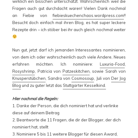
wirklich ein bisschen unterschätzt. Wahrscheinlich weil die
Fragen auch gut durchdacht waren! Vielen Dank nochmal
an Fiebie von
fiebieskuechenchaos.wordpress.com
!!
Besucht doch einfach mal ihren Blog, es hat super leckere
Rezepte drin – ich stöber bei ihr auch gleich nochmal weiter
Nun gut, jetzt darf ich jemanden Interessantes nominieren,
von dem ich oder wahrscheinlich auch viele Andere, Neues
erfahren möchten. Ich nominiere:
Luxuria-Food
,
Rosyshrimp
, Patricia von
Patzeskitchen
, sowie Sarah von
Knusperstübchen
, Sandra von
Cosmosoup
, Juli von
Der Jog
Blog
und zu guter letzt das
Stuttgarter Kesselkind.
Hier nochmal die Regeln:
1. Danke der Person, die dich nominiert hat und verlinke
diese auf deinem Beitrag
2. Beantworte die 11 Fragen, die dir der Blogger, der dich
nominiert hat, stellt
3. Nominiere 5 bis 11 weitere Blogger für diesen Award,