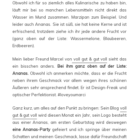
Obwohl ich für so ziemlich alles Kulinarische zu haben bin,
läuft mir bei so manchen Lebensmitteln nicht direkt das
Wasser im Mund zusammen. Marzipan zum Beispiel. Und
leider auch Ananas. Sie ist süß, sie hat keine Kerne und ist
erfrischend, trotzdem ziehe ich ihr jede andere Frucht vor
(ganz oben auf der Liste: Wassermelone, Blaubeeren,
Erdbeeren).
Mein lieber Freund Marcel von
voll gut & gut voll
sieht das
ein bisschen anders.
Bei ihm ganz oben auf der Liste:
Ananas.
Obwohl ich anmerken möchte, dass er die Frucht
neben ihrem Geschmack vor allem wegen ihres schönen
Äußeren sehr ansprechend findet. Er ist Design-Freak und
optischer Perfektionist. #loveyoumarci
Ganz kurz, um alles auf den Punkt zu bringen: Sein Blog
voll
gut & gut voll
wird diesen Monat ein Jahr, sein Logo besteht
aus einer Ananas, am ersten Geburtstag wird deswegen
eine Ananas-Party
gefeiert und ich springe über meinen
Schatten und meinen Geschmack, lasse dafür Freundschaft