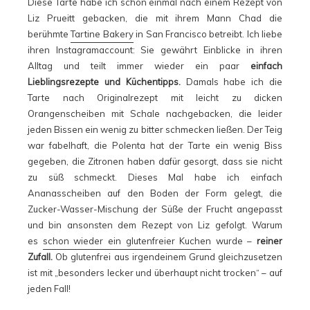
Diese Tarte habe ich schon einmal nach einem Rezept von
Liz Prueitt gebacken, die mit ihrem Mann Chad die
berühmte
Tartine Bakery
in San Francisco betreibt. Ich liebe
ihren Instagramaccount: Sie gewährt Einblicke in ihren
Alltag und teilt immer wieder ein paar
einfach
Lieblingsrezepte und Küchentipps.
Damals habe ich die
Tarte nach Originalrezept mit leicht zu dicken
Orangenscheiben mit Schale nachgebacken, die leider
jeden Bissen ein wenig zu bitter schmecken ließen. Der Teig
war fabelhaft, die Polenta hat der Tarte ein wenig Biss
gegeben, die Zitronen haben dafür gesorgt, dass sie nicht
zu süß schmeckt. Dieses Mal habe ich einfach
Ananasscheiben auf den Boden der Form gelegt, die
Zucker-Wasser-Mischung der Süße der Frucht angepasst
und bin ansonsten dem Rezept von Liz gefolgt. Warum
es
schon wieder ein glutenfreier Kuchen
wurde –
reiner
Zufall.
Ob glutenfrei aus irgendeinem Grund gleichzusetzen
ist mit „besonders lecker und überhaupt nicht trocken“ – auf
jeden Fall!