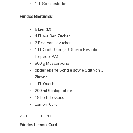
1TL Speisestärke
Für das Bieramisu:
6 Eier (M)
4 EL weißen Zucker
2 Pck. Vanillezucker
1 Fl. Craft Beer (z.B. Sierra Nevada –
Torpedo IPA)
500 g Mascarpone
abgeriebene Schale sowie Saft von 1
Zitrone
1 EL Quark
200 ml Schlagsahne
18 Löffelbiskuits
Lemon-Curd
ZUBEREITUNG
Für das Lemon-Curd: