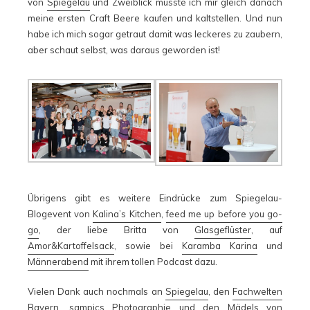
von
Spiegelau
und Zweiblick musste ich mir gleich danach
meine ersten Craft Beere kaufen und kaltstellen. Und nun
habe ich mich sogar getraut damit was leckeres zu zaubern,
aber schaut selbst, was daraus geworden ist!
Übrigens gibt es weitere Eindrücke zum Spiegelau-
Blogevent von
Kalina’s Kitchen
,
feed me up before you go-
go
, der liebe Britta von
Glasgeflüster
, auf
Amor&Kartoffelsack
, sowie bei
Karamba Karina
und
Männerabend
mit ihrem tollen Podcast dazu.
Vielen Dank auch nochmals an
Spiegelau
, den
Fachwelten
Bayern
,
sampics Photographie
und den Mädels von