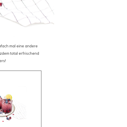
infach mal eine andere
tzdem total erfrischend
ers!