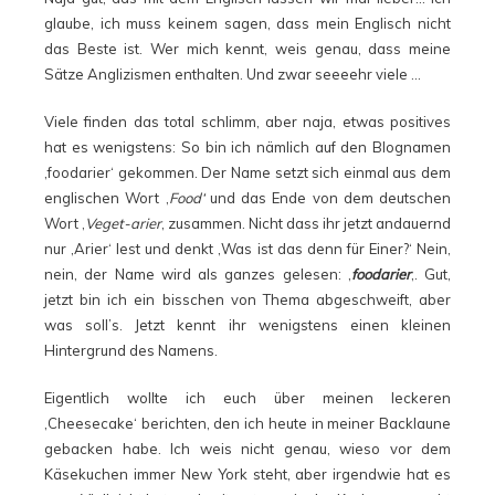
glaube, ich muss keinem sagen, dass mein Englisch nicht
das Beste ist. Wer mich kennt, weis genau, dass meine
Sätze Anglizismen enthalten. Und zwar seeeehr viele …
Viele finden das total schlimm, aber naja, etwas positives
hat es wenigstens: So bin ich nämlich auf den Blognamen
‚foodarier‘ gekommen. Der Name setzt sich einmal aus dem
englischen Wort ‚
Food‘
und das Ende von dem deutschen
Wort ‚
Veget-arier
‚ zusammen. Nicht dass ihr jetzt andauernd
nur ‚Arier‘ lest und denkt ‚Was ist das denn für Einer?‘ Nein,
nein, der Name wird als ganzes gelesen: ‚
foodarier
‚. Gut,
jetzt bin ich ein bisschen von Thema abgeschweift, aber
was soll’s. Jetzt kennt ihr wenigstens einen kleinen
Hintergrund des Namens.
Eigentlich wollte ich euch über meinen leckeren
‚Cheesecake‘ berichten, den ich heute in meiner Backlaune
gebacken habe. Ich weis nicht genau, wieso vor dem
Käsekuchen immer New York steht, aber irgendwie hat es