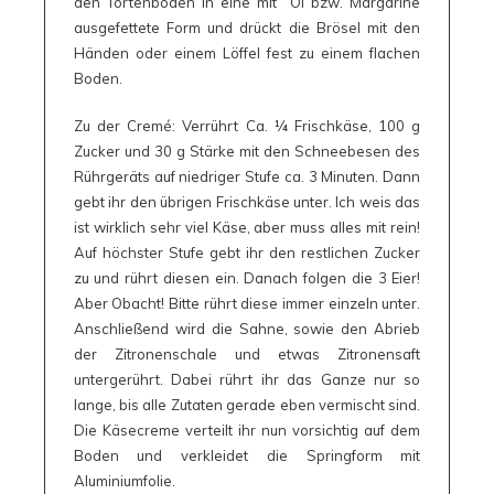
den Tortenboden in eine mit Öl bzw. Margarine
ausgefettete Form und drückt die Brösel mit den
Händen oder einem Löffel fest zu einem flachen
Boden.
Zu der Cremé: Verrührt Ca. 1⁄4 Frischkäse, 100 g
Zucker und 30 g Stärke mit den Schneebesen des
Rührgeräts auf niedriger Stufe ca. 3 Minuten. Dann
gebt ihr den übrigen Frischkäse unter. Ich weis das
ist wirklich sehr viel Käse, aber muss alles mit rein!
Auf höchster Stufe gebt ihr den restlichen Zucker
zu und rührt diesen ein. Danach folgen die 3 Eier!
Aber Obacht! Bitte rührt diese immer einzeln unter.
Anschließend wird die Sahne, sowie den Abrieb
der Zitronenschale und etwas Zitronensaft
untergerührt. Dabei rührt ihr das Ganze nur so
lange, bis alle Zutaten gerade eben vermischt sind.
Die Käsecreme verteilt ihr nun vorsichtig auf dem
Boden und verkleidet die Springform mit
Aluminiumfolie.