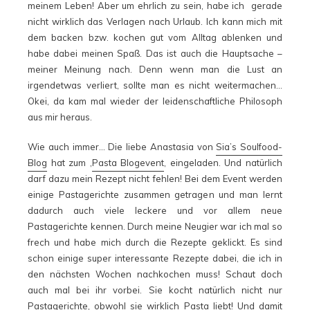
meinem Leben! Aber um ehrlich zu sein, habe ich gerade
nicht wirklich das Verlagen nach Urlaub. Ich kann mich mit
dem backen bzw. kochen gut vom Alltag ablenken und
habe dabei meinen Spaß. Das ist auch die Hauptsache –
meiner Meinung nach. Denn wenn man die Lust an
irgendetwas verliert, sollte man es nicht weitermachen…
Okei, da kam mal wieder der leidenschaftliche Philosoph
aus mir heraus.
Wie auch immer… Die liebe Anastasia von
Sia’s Soulfood-
Blog
hat zum ‚
Pasta Blogevent
‚ eingeladen. Und natürlich
darf dazu mein Rezept nicht fehlen! Bei dem Event werden
einige Pastagerichte zusammen getragen und man lernt
dadurch auch viele leckere und vor allem neue
Pastagerichte kennen. Durch meine Neugier war ich mal so
frech und habe mich durch die Rezepte geklickt. Es sind
schon einige super interessante Rezepte dabei, die ich in
den nächsten Wochen nachkochen muss! Schaut doch
auch mal bei ihr vorbei. Sie kocht natürlich nicht nur
Pastagerichte, obwohl sie wirklich Pasta liebt! Und damit