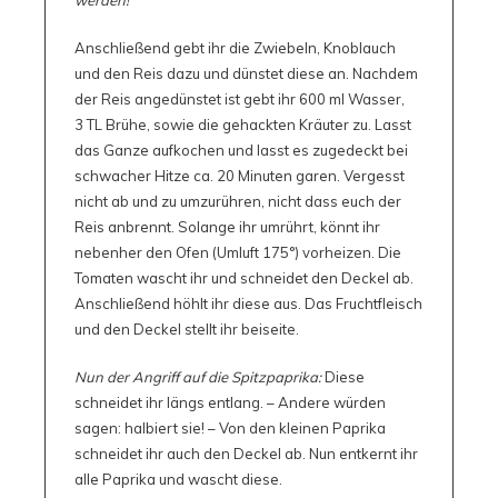
werden!
Anschließend gebt ihr die Zwiebeln, Knoblauch
und den Reis dazu und dünstet diese an. Nachdem
der Reis angedünstet ist gebt ihr 600 ml Wasser,
3 TL Brühe, sowie die gehackten Kräuter zu. Lasst
das Ganze aufkochen und lasst es zugedeckt bei
schwacher Hitze ca. 20 Minuten garen. Vergesst
nicht ab und zu umzurühren, nicht dass euch der
Reis anbrennt. Solange ihr umrührt, könnt ihr
nebenher den Ofen (Umluft 175°) vorheizen. Die
Tomaten wascht ihr und schneidet den Deckel ab.
Anschließend höhlt ihr diese aus. Das Fruchtfleisch
und den Deckel stellt ihr beiseite.
Nun der Angriff auf die Spitz­paprika:
Diese
schneidet ihr längs entlang. – Andere würden
sagen: halbiert sie! – Von den kleinen Paprika
schneidet ihr auch den Deckel ab. Nun entkernt ihr
alle Paprika und wascht diese.