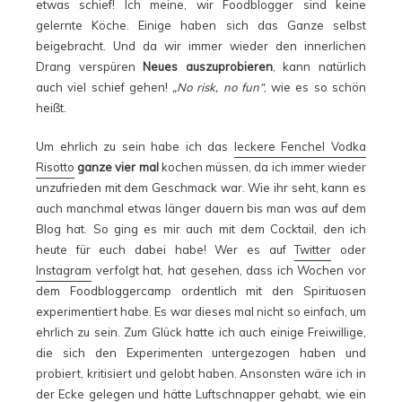
etwas schief! Ich meine, wir Foodblogger sind keine
gelernte Köche. Einige haben sich das Ganze selbst
beigebracht. Und da wir immer wieder den innerlichen
Drang verspüren
Neues auszuprobieren
, kann natürlich
auch viel schief gehen!
„No risk, no fun“
, wie es so schön
heißt.
Um ehrlich zu sein habe ich das
leckere Fenchel Vodka
Risotto
ganze vier mal
kochen müssen, da ich immer wieder
unzufrieden mit dem Geschmack war. Wie ihr seht, kann es
auch manchmal etwas länger dauern bis man was auf dem
Blog hat. So ging es mir auch mit dem Cocktail, den ich
heute für euch dabei habe! Wer es auf
Twitter
oder
Instagram
verfolgt hat, hat gesehen, dass ich Wochen vor
dem Foodbloggercamp ordentlich mit den Spirituosen
experimentiert habe. Es war dieses mal nicht so einfach, um
ehrlich zu sein. Zum Glück hatte ich auch einige Freiwillige,
die sich den Experimenten untergezogen haben und
probiert, kritisiert und gelobt haben. Ansonsten wäre ich in
der Ecke gelegen und hätte Luftschnapper gehabt, wie ein