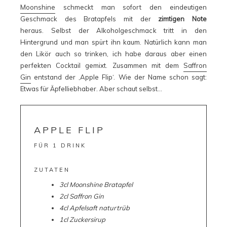
Moonshine
schmeckt man sofort den eindeutigen
Geschmack des Bratapfels mit der
zimtigen Note
heraus. Selbst der Alkoholgeschmack tritt in den
Hintergrund und man spürt ihn kaum. Natürlich kann man
den Likör auch so trinken, ich habe daraus aber einen
perfekten Cocktail gemixt. Zusammen mit dem
Saffron
Gin
entstand der ‚Apple Flip‘. Wie der Name schon sagt:
Etwas für Äpfelliebhaber. Aber schaut selbst…
APPLE FLIP
FÜR 1 DRINK
ZUTATEN
3cl Moonshine Bratapfel
2cl Saffron Gin
4cl Apfelsaft naturtrüb
1cl Zuckersirup