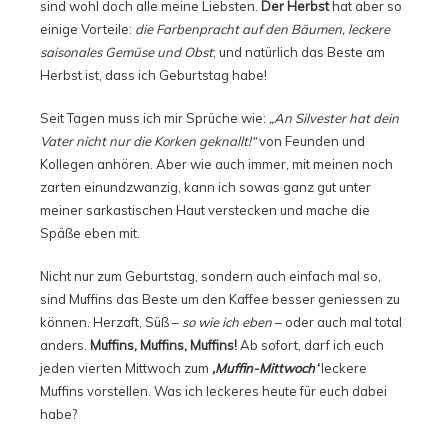
sind wohl doch alle meine Liebsten.
Der Herbst
hat aber so
einige Vorteile:
die Farbenpracht auf den Bäumen, leckere
saisonales Gemüse und Obst
; und natürlich das Beste am
Herbst ist, dass ich Geburtstag habe!
Seit Tagen muss ich mir Sprüche wie:
„An Silvester hat dein
Vater nicht nur die Korken geknallt!“
von Feunden und
Kollegen anhören. Aber wie auch immer, mit meinen noch
zarten einundzwanzig, kann ich sowas ganz gut unter
meiner sarkastischen Haut verstecken und mache die
Späße eben mit.
Nicht nur zum Geburtstag, sondern auch einfach mal so,
sind Muffins das Beste um den Kaffee besser geniessen zu
können. Herzaft, Süß –
so wie ich eben
– oder auch mal total
anders.
Muffins, Muffins, Muffins!
Ab sofort, darf ich euch
jeden vierten Mittwoch zum
‚Muffin-Mittwoch‘
leckere
Muffins vorstellen. Was ich leckeres heute für euch dabei
habe?