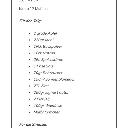
ZUTATEN
für ca 12 Muffins:
Für den Teig:
2 große Äpfel
220gr Mehl
1Pck Backpulver
1Pck Natron
2EL Speisestärke
1 Prise Salz
70gr Rohrzucker
150ml Sonnenblumenöl
2TL Zimt
250gr Joghurt natur
2 Eier (M)
100gr Walnüsse
Muffinförmchen
Für die Streusel: