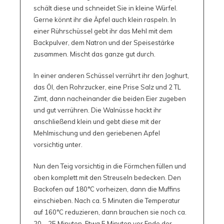
schält diese und schneidet Sie in kleine Würfel.
Gerne könnt ihr die Äpfel auch klein raspeln. In
einer Rührschüssel gebt ihr das Mehl mit dem
Backpulver, dem Natron und der Speisestärke
zusammen. Mischt das ganze gut durch.
In einer anderen Schüssel verrührt ihr den Joghurt,
das Öl, den Rohrzucker, eine Prise Salz und 2 TL
Zimt, dann nacheinander die beiden Eier zugeben
und gut verrühren. Die Walnüsse hackt ihr
anschließend klein und gebt diese mit der
Mehlmischung und den geriebenen Apfel
vorsichtig unter.
Nun den Teig vorsichtig in die Förmchen füllen und
oben komplett mit den Streuseln bedecken. Den
Backofen auf 180°C vorheizen, dann die Muffins
einschieben. Nach ca. 5 Minuten die Temperatur
auf 160°C reduzieren, dann brauchen sie noch ca.
20 – 25 Minuten. Etwa 5 Minuten vor Ende der