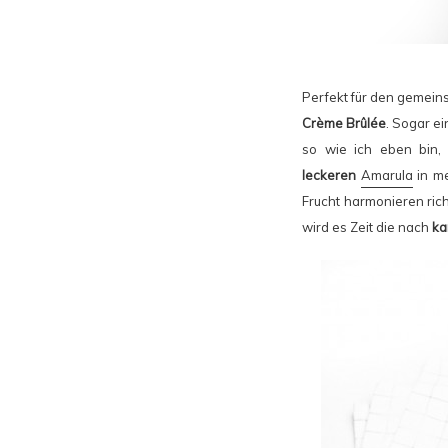
Perfekt für den gemein
Crème Brûlée
. Sogar e
so wie ich eben bin,
leckeren
Amarula
in me
Frucht harmonieren ric
wird es Zeit die nach
ka