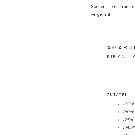
Sachen, die euch und eu
vergehen!
AMARU
FÜR CA. 4
ZUTATEN
175ml
750ml 
125gr 
1 Vanil