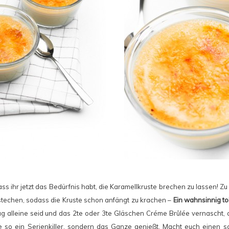
ss ihr jetzt das Bedürfnis habt, die Karamellkruste brechen zu lassen! Zu 
ustechen, sodass die Kruste schon anfängt zu krachen –
Ein wahnsinnig to
g alleine seid und das 2te oder 3te Gläschen Créme Brûlée vernascht, da
ie so ein Serienkiller, sondern das Ganze genießt. Macht euch einen s