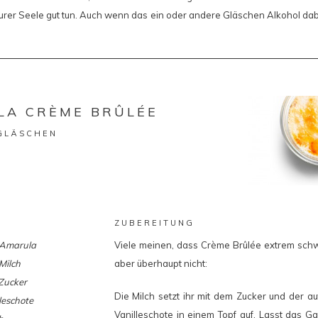
rer Seele gut tun. Auch wenn das ein oder andere Gläschen Alkohol dabe
LA CRÈME BRÛLÉE
 GLÄSCHEN
ZUBEREITUNG
 Amarula
Viele meinen, dass Crème Brûlée extrem schwie
Milch
aber überhaupt nicht:
Zucker
Die Milch setzt ihr mit dem Zucker und der a
leschote
Vanilleschote in einem Topf auf. Lasst das 