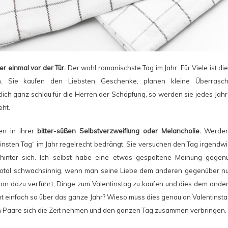
er einmal vor der Tür.
Der wohl romanischste Tag im Jahr. Für Viele ist d
n. Sie kaufen den Liebsten Geschenke, planen kleine Überras
lich ganz schlau für die Herren der Schöpfung, so werden sie jedes Jahr
eht.
en in ihrer
bitter-süßen Selbstverzweiflung oder Melancholie.
Werden
sten Tag“ im Jahr regelrecht bedrängt. Sie versuchen den Tag irgendwie
hinter sich. Ich selbst habe eine etwas gespaltene Meinung gegen
s total schwachsinnig, wenn man seine Liebe dem anderen gegenüber nur
hon dazu verführt, Dinge zum Valentinstag zu kaufen und dies dem and
t einfach so über das ganze Jahr? Wieso muss dies genau an Valentinstag
nn Paare sich die Zeit nehmen und den ganzen Tag zusammen verbringen.