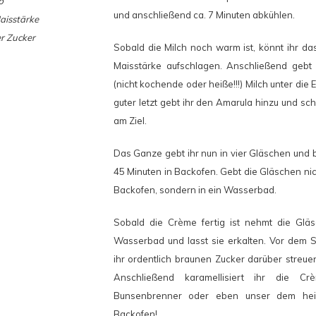
b
und anschließend ca. 7 Minuten abkühlen.
aisstärke
r Zucker
Sobald die Milch noch warm ist, könnt ihr das
Maisstärke aufschlagen. Anschließend gebt
(nicht kochende oder heiße!!!) Milch unter die
guter letzt gebt ihr den Amarula hinzu und sch
am Ziel.
Das Ganze gebt ihr nun in vier Gläschen und b
45 Minuten in Backofen. Gebt die Gläschen nich
Backofen, sondern in ein Wasserbad.
Sobald die Crème fertig ist nehmt die Gl
Wasserbad und lasst sie erkalten. Vor dem S
ihr ordentlich braunen Zucker darüber streue
Anschließend karamellisiert ihr die C
Bunsenbrenner oder eben unser dem hei
Backofen!