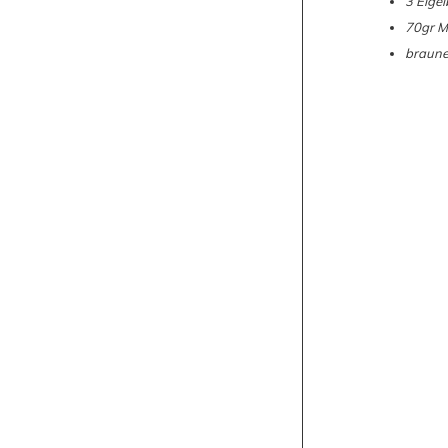
3 Eigel
70gr M
braune