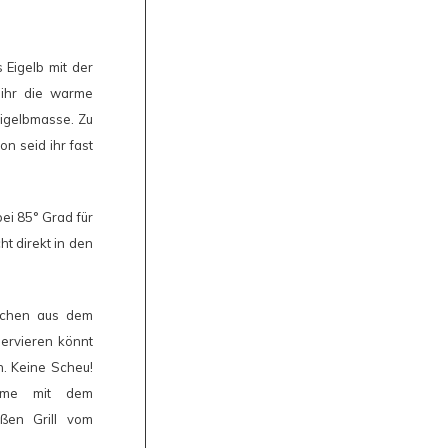
 Eigelb mit der
 ihr die warme
 Eigelbmasse. Zu
on seid ihr fast
ei 85° Grad für
t direkt in den
äschen aus dem
ervieren könnt
n. Keine Scheu!
rème mit dem
ßen Grill vom