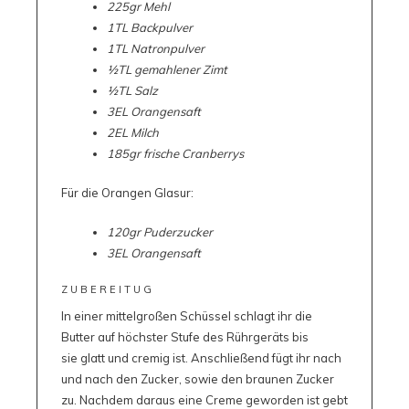
225gr Mehl
1TL Backpulver
1TL Natronpulver
½TL gemahlener Zimt
½TL Salz
3EL Orangensaft
2EL Milch
185gr frische Cranberrys
Für die Orangen Glasur:
120gr Puderzucker
3EL Orangensaft
ZUBEREITUG
In einer mittelgroßen Schüssel schlagt ihr die
Butter auf höchster Stufe des Rührgeräts bis
sie glatt und cremig ist. Anschließend fügt ihr nach
und nach den Zucker, sowie den braunen Zucker
zu. Nachdem daraus eine Creme geworden ist gebt