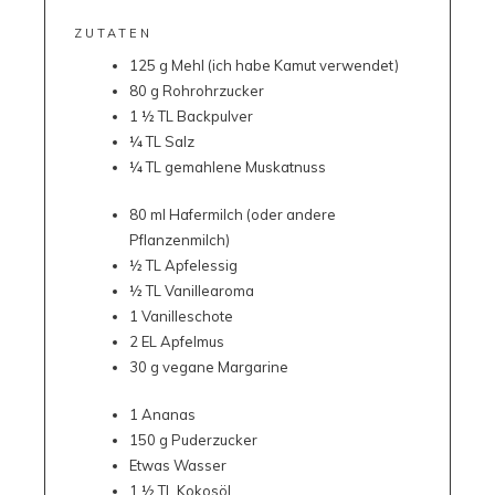
ZUTATEN
125 g Mehl (ich habe Kamut verwendet)
80 g Rohrohrzucker
1 ½ TL Backpulver
¼ TL Salz
¼ TL gemahlene Muskatnuss
80 ml Hafermilch (oder andere
Pflanzenmilch)
½ TL Apfelessig
½ TL Vanillearoma
1 Vanilleschote
2 EL Apfelmus
30 g vegane Margarine
1 Ananas
150 g Puderzucker
Etwas Wasser
1 ½ TL Kokosöl