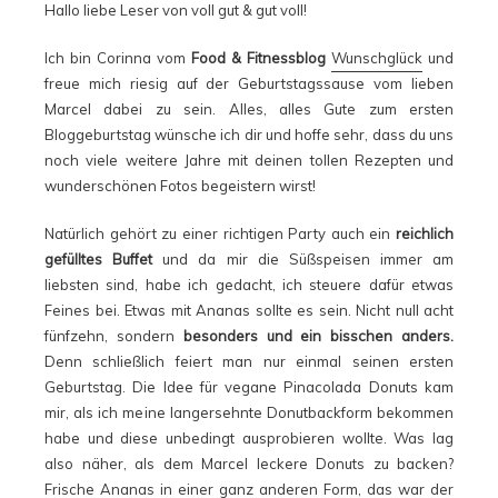
Hallo liebe Leser von voll gut & gut voll!
Ich bin Corinna vom
Food & Fitnessblog
Wunschglück
und
freue mich riesig auf der Geburtstagssause vom lieben
Marcel dabei zu sein. Alles, alles Gute zum ersten
Bloggeburtstag wünsche ich dir und hoffe sehr, dass du uns
noch viele weitere Jahre mit deinen tollen Rezepten und
wunderschönen Fotos begeistern wirst!
Natürlich gehört zu einer richtigen Party auch ein
reichlich
gefülltes Buffet
und da mir die Süßspeisen immer am
liebsten sind, habe ich gedacht, ich steuere dafür etwas
Feines bei. Etwas mit Ananas sollte es sein. Nicht null acht
fünfzehn, sondern
besonders und ein bisschen anders.
Denn schließlich feiert man nur einmal seinen ersten
Geburtstag. Die Idee für vegane Pinacolada Donuts kam
mir, als ich meine langersehnte Donutbackform bekommen
habe und diese unbedingt ausprobieren wollte. Was lag
also näher, als dem Marcel leckere Donuts zu backen?
Frische Ananas in einer ganz anderen Form, das war der