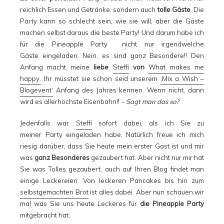
reichlich Essen und Getränke, sondern auch
tolle Gäste
. Die
Party kann so schlecht sein, wie sie will, aber die Gäste
machen selbst daraus die beste Party! Und darum habe ich
für die Pineapple Party nicht nur irgendwelche
Gäste eingeladen. Nein, es sind ganz Besondere!! Den
Anfang macht meine
liebe
Steffi
von
What makes me
happy.
Ihr müsstet sie schon seid unserem
‚Mix a Wish –
Blogevent‘
Anfang des Jahres kennen. Wenn nicht, dann
wird es allerhöchste Eisenbahn!!
– Sagt man das so?
Jedenfalls war
Steffi
sofort dabei, als ich Sie zu
meiner Party eingeladen habe. Natürlich freue ich mich
riesig darüber, dass Sie heute mein erster Gast ist und mir
was
ganz Besonderes
gezaubert hat. Aber nicht nur mir hat
Sie was Tolles gezaubert, auch auf Ihren Blog findet man
einige Leckereien. Von leckeren Pancakes bis hin zum
selbstgemachten Brot
ist alles dabei. Aber nun schauen wir
mal was Sie uns heute Leckeres für
die Pineapple Party
mitgebracht hat: