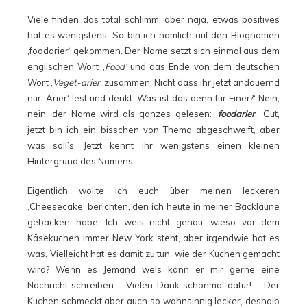
Viele finden das total schlimm, aber naja, etwas positives
hat es wenigstens: So bin ich nämlich auf den Blognamen
‚foodarier‘ gekommen. Der Name setzt sich einmal aus dem
englischen Wort ‚
Food‘
und das Ende von dem deutschen
Wort ‚
Veget-arier
‚ zusammen. Nicht dass ihr jetzt andauernd
nur ‚Arier‘ lest und denkt ‚Was ist das denn für Einer?‘ Nein,
nein, der Name wird als ganzes gelesen: ‚
foodarier
‚. Gut,
jetzt bin ich ein bisschen von Thema abgeschweift, aber
was soll’s. Jetzt kennt ihr wenigstens einen kleinen
Hintergrund des Namens.
Eigentlich wollte ich euch über meinen leckeren
‚Cheesecake‘ berichten, den ich heute in meiner Backlaune
gebacken habe. Ich weis nicht genau, wieso vor dem
Käsekuchen immer New York steht, aber irgendwie hat es
was. Vielleicht hat es damit zu tun, wie der Kuchen gemacht
wird? Wenn es Jemand weis kann er mir gerne eine
Nachricht schreiben – Vielen Dank schonmal dafür! – Der
Kuchen schmeckt aber auch so wahnsinnig lecker, deshalb