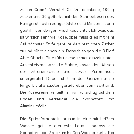
Zu der Cremé: Verrührt Ca. 1⁄4 Frischkäse, 100 g
Zucker und 30 g Stärke mit den Schneebesen des
Rührgeräts auf niedriger Stufe ca. 3 Minuten. Dann
gebt ihr den übrigen Frischkäse unter. Ich weis das
ist wirklich sehr viel Käse, aber muss alles mit rein!
Auf höchster Stufe gebt ihr den restlichen Zucker
zu und rührt diesen ein. Danach folgen die 3 Eier!
Aber Obacht! Bitte rührt diese immer einzeln unter.
Anschließend wird die Sahne, sowie den Abrieb
der Zitronenschale und etwas Zitronensaft
untergerührt. Dabei rührt ihr das Ganze nur so
lange, bis alle Zutaten gerade eben vermischt sind.
Die Käsecreme verteilt ihr nun vorsichtig auf dem
Boden und verkleidet die Springform mit
Aluminiumfolie.
Die Springform stellt ihr nun in eine mit heißem
Wasser gefüllte ofenfeste Form , sodass die
Springform ca. 2,5 cm im heißen Wasser steht. Bei