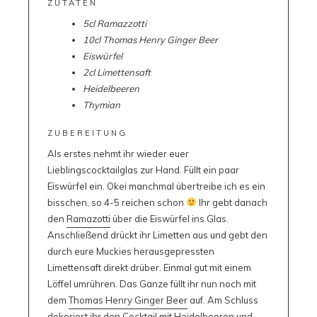
ZUTATEN
5cl
Ramazzotti
10
cl
Thomas Henry Ginger Beer
Eiswürfel
2cl Limettensaft
Heidelbeeren
Thymian
ZUBEREITUNG
Als erstes nehmt ihr wieder euer
Lieblingscocktailglas zur Hand. Füllt ein paar
Eiswürfel ein. Okei manchmal übertreibe ich es ein
bisschen, so 4-5 reichen schon
Ihr gebt danach
den
Ramazotti
über die Eiswürfel ins Glas.
Anschließend drückt ihr Limetten aus und gebt den
durch eure Muckies herausgepressten
Limettensaft direkt drüber. Einmal gut mit einem
Löffel umrühren. Das Ganze füllt ihr nun noch mit
dem
Thomas Henry Ginger Beer
auf. Am Schluss
dekoriert ihr den Cocktail mit Heidelbeeren und