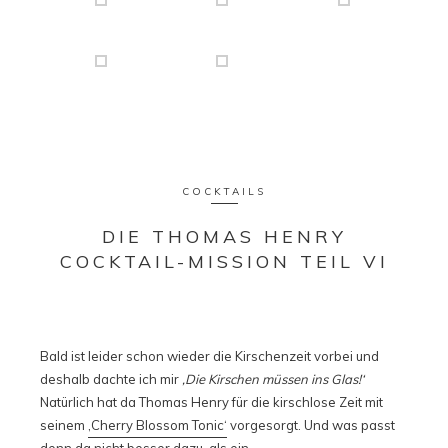
COCKTAILS
DIE THOMAS HENRY
COCKTAIL-MISSION TEIL VI
Bald ist leider schon wieder die Kirschenzeit vorbei und
deshalb dachte ich mir
‚Die Kirschen müssen ins Glas!‘
Natürlich hat da Thomas Henry für die kirschlose Zeit mit
seinem
‚Cherry Blossom Tonic‘
vorgesorgt. Und was passt
denn da nicht besser dazu, als ein