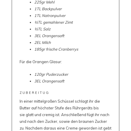
225gr Mehl
1TL Backpulver
1TL Natronpulver
½TL gemahlener Zimt
½TL Salz
3EL Orangensaft
2EL Milch
185gr frische Cranberrys
Für die Orangen Glasur:
120gr Puderzucker
3EL Orangensaft
ZUBEREITUG
In einer mittelgroßen Schüssel schlagt ihr die
Butter auf höchster Stufe des Rührgeräts bis
sie glatt und cremig ist. Anschließend fügt ihr nach
und nach den Zucker, sowie den braunen Zucker
zu. Nachdem daraus eine Creme geworden ist gebt