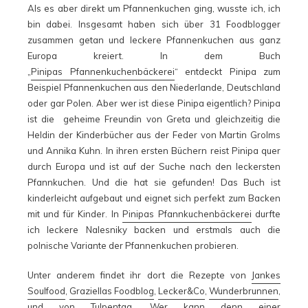
Als es aber direkt um Pfannenkuchen ging, wusste ich, ich
bin dabei. Insgesamt haben sich über 31 Foodblogger
zusammen getan und leckere Pfannenkuchen aus ganz
Europa kreiert. In dem Buch
„
Pinipas Pfannenkuchenbäckerei
“ entdeckt Pinipa zum
Beispiel Pfannenkuchen aus den Niederlande, Deutschland
oder gar Polen. Aber wer ist diese Pinipa eigentlich? Pinipa
ist die geheime Freundin von Greta und gleichzeitig die
Heldin der Kinderbücher aus der Feder von Martin Grolms
und Annika Kuhn. In ihren ersten Büchern reist Pinipa quer
durch Europa und ist auf der Suche nach den leckersten
Pfannkuchen. Und die hat sie gefunden! Das Buch ist
kinderleicht aufgebaut und eignet sich perfekt zum Backen
mit und für Kinder. In
Pinipas Pfannkuchenbäckerei
durfte
ich leckere Nalesniky backen und erstmals auch die
polnische Variante der Pfannenkuchen probieren.
Unter anderem findet ihr dort die Rezepte von
Jankes
Soulfood
,
Graziellas Foodblog
,
Lecker&Co
,
Wunderbrunnen
,
und von
Tulpentag
. Wer kann denn einer