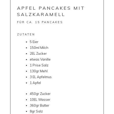
APFEL PANCAKES MIT
SALZKARAMELL
FÜR CA. 15 PANCAKES
ZUTATEN
5 Eier
150ml Milch
2EL Zucker
etwas Vanille
1 Prise Salz
130gr Mehl
3 EL Apfelmus
1 Apfel
450gr Zucker
10EL Wasser
360gr Butter
8gr Salz