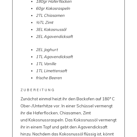
180gr Haferflocken
60gr Kokosraspeln
2TL Chiasamen
½TL Zimt
3EL Kokosnussöl
2EL Agavendicksaft
2EL Joghurt
1TL Agavendicksaft
1TL Vanille
1TL Limettensaft
frische Beeren
ZUBEREITUNG
Zunächst einmal heizt ihr den Backofen auf 180° C
Ober-/Unterhitze vor. In einer Schüssel vermengt
ihr die Haferflocken, Chiasamen, Zimt
und Kokosnussraspeln. Das Kokosnussöl vermengt
ihr in einem Topf und gebt den Agavendicksaft
hinzu. Nachdem das Kokosnussöl flüssig ist, könnt