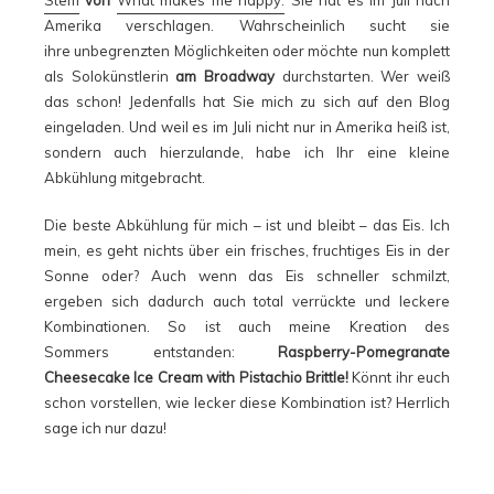
Steffi
von
What makes me happy.
Sie hat es im Juli nach
Amerika verschlagen. Wahrscheinlich sucht sie
ihre unbegrenzten Möglichkeiten oder möchte nun komplett
als Solokünstlerin
am Broadway
durchstarten. Wer weiß
das schon! Jedenfalls hat Sie mich zu sich auf den Blog
eingeladen. Und weil es im Juli nicht nur in Amerika heiß ist,
sondern auch hierzulande, habe ich Ihr eine kleine
Abkühlung mitgebracht.
Die beste Abkühlung für mich – ist und bleibt – das Eis. Ich
mein, es geht nichts über ein frisches, fruchtiges Eis in der
Sonne oder? Auch wenn das Eis schneller schmilzt,
ergeben sich dadurch auch total verrückte und leckere
Kombinationen. So ist auch meine Kreation des
Sommers entstanden:
Raspberry-Pomegranate
Cheesecake Ice Cream with Pistachio Brittle!
Könnt ihr euch
schon vorstellen, wie lecker diese Kombination ist? Herrlich
sage ich nur dazu!