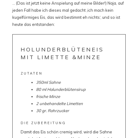
… (Das ist jetzt keine Anspielung auf meine Bilder!) Naja, auf
jeden Fall habe ich dieses mal gedacht ‚ich mach kein
kugelförmiges Eis, das wird bestimmt eh nichts‘, und so ist
heute das entstanden:
HOLUNDERBLÜTENEIS
MIT LIMETTE &MINZE
ZUTATEN
350ml Sahne
80 ml Holunderblütensirup
f
rische Minze
2 unbehandelte Limetten
30 gr. Rohrzucker
DIE ZUBEREITUNG
Damit das Eis schön cremig wird, wird die Sahne