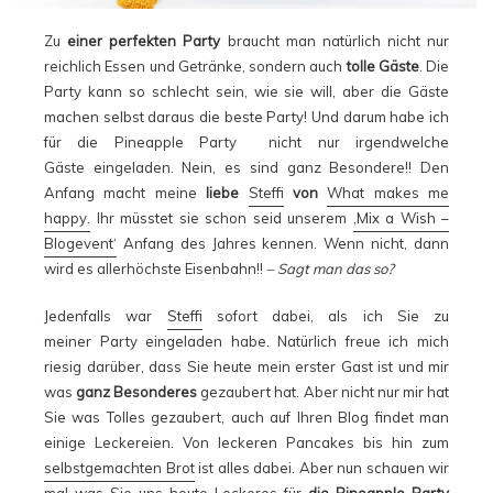
Zu
einer perfekten Party
braucht man natürlich nicht nur
reichlich Essen und Getränke, sondern auch
tolle Gäste
. Die
Party kann so schlecht sein, wie sie will, aber die Gäste
machen selbst daraus die beste Party! Und darum habe ich
für die Pineapple Party nicht nur irgendwelche
Gäste eingeladen. Nein, es sind ganz Besondere!! Den
Anfang macht meine
liebe
Steffi
von
What makes me
happy.
Ihr müsstet sie schon seid unserem
‚Mix a Wish –
Blogevent‘
Anfang des Jahres kennen. Wenn nicht, dann
wird es allerhöchste Eisenbahn!!
– Sagt man das so?
Jedenfalls war
Steffi
sofort dabei, als ich Sie zu
meiner Party eingeladen habe. Natürlich freue ich mich
riesig darüber, dass Sie heute mein erster Gast ist und mir
was
ganz Besonderes
gezaubert hat. Aber nicht nur mir hat
Sie was Tolles gezaubert, auch auf Ihren Blog findet man
einige Leckereien. Von leckeren Pancakes bis hin zum
selbstgemachten Brot
ist alles dabei. Aber nun schauen wir
mal was Sie uns heute Leckeres für
die Pineapple Party