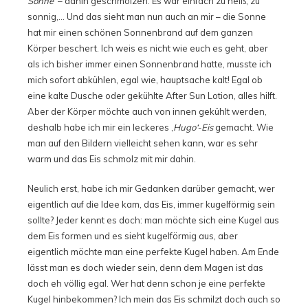
Sonne‘
– dahin geschmolzen. Es war einfach zu heiß, zu
sonnig,… Und das sieht man nun auch an mir – die Sonne
hat mir einen schönen Sonnenbrand auf dem ganzen
Körper beschert. Ich weis es nicht wie euch es geht, aber
als ich bisher immer einen Sonnenbrand hatte, musste ich
mich sofort abkühlen, egal wie, hauptsache kalt! Egal ob
eine kalte Dusche oder gekühlte After Sun Lotion, alles hilft.
Aber der Körper möchte auch von innen gekühlt werden,
deshalb habe ich mir ein leckeres ‚
Hugo‘-Eis
gemacht. Wie
man auf den Bildern vielleicht sehen kann, war es sehr
warm und das Eis schmolz mit mir dahin.
Neulich erst, habe ich mir Gedanken darüber gemacht, wer
eigentlich auf die Idee kam, das Eis, immer kugelförmig sein
sollte? Jeder kennt es doch: man möchte sich eine Kugel aus
dem Eis formen und es sieht kugelförmig aus, aber
eigentlich möchte man eine perfekte Kugel haben. Am Ende
lässt man es doch wieder sein, denn dem Magen ist das
doch eh völlig egal. Wer hat denn schon je eine perfekte
Kugel hinbekommen? Ich mein das Eis schmilzt doch auch so