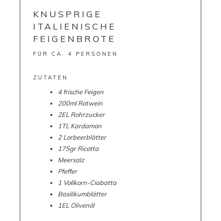
KNUSPRIGE
ITALIENISCHE
FEIGENBROTE
FÜR CA. 4 PERSONEN
ZUTATEN
4
frische
Feigen
200
ml
Rotwein
2
EL
Rohrzucker
1
TL
Kardamon
2
Lorbeerblätter
175
gr
Ricotta
Meersalz
Pfeffer
1
Vollkorn-Ciabatta
Basilikumblätter
1EL Olivenöl