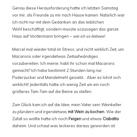
Genau diese Herausforderung hatte ich letzten Samstag
vor mir, als Freunde zu mir nach Hause kamen. Natürlich war
ich nicht nur mit dem Gedanken an das leiblichen
Wohl beschäftigt, sondern musste sozusagen das ganze
Haus auf Vordermann bringen –
wie ich es liebeee!
Marcel mal wieder total im Stress; und nicht wirklich Zeit, um
Macarons oder irgendetwas Zeitaufwändiges
vorzubereiten. Ich meine, habt ihr schon mal Macarons
gemacht? Ich habe bestimmt 2 Stunden lang nur
Puderzucker und Mandelmehl gesiebt… Aber es lohnt sich
wirklicht! Jedenfalls hatte ich wenig Zeit um ein noch
größeres Tam-Tam auf die Beine zu stellen.
Zum Glück kam ich auf die Idee, mein Vater sein Weinkeller
zu plündern und irgendetwas
mit Wein zu kochen
. Wie der
Zufall so wollte hatte ich noch
Feigen
und etwas
Ciabatta
daheim. Und schaut was leckeres daraus geworden ist: