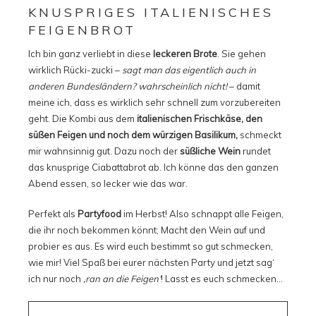
KNUSPRIGES ITALIENISCHES
FEIGENBROT
Ich bin ganz verliebt in diese
leckeren Brote
. Sie gehen
wirklich Rücki-zucki –
sagt man das eigentlich auch in
anderen Bundesländern? wahrscheinlich nicht!
– damit
meine ich, dass es wirklich sehr schnell zum vorzubereiten
geht. Die Kombi aus dem
italienischen Frischkäse, den
süßen Feigen und noch dem würzigen Basilikum,
schmeckt
mir wahnsinnig gut. Dazu noch der
süßliche Wein
rundet
das knusprige Ciabattabrot ab. Ich könne das den ganzen
Abend essen, so lecker wie das war.
Perfekt als
Partyfood
im Herbst! Also schnappt alle Feigen,
die ihr noch bekommen könnt; Macht den Wein auf und
probier es aus. Es wird euch bestimmt so gut schmecken,
wie mir! Viel Spaß bei eurer nächsten Party und jetzt sag‘
ich nur noch
‚ran an die Feigen‘
! Lasst es euch schmecken…