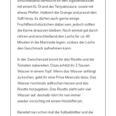
Anschließend vermischt ihr den Agavendicksaft
mit einem EL Öl und der Teriyakisauce, sowie mit
etwas Pfeffer. Halbiert die Orange und presst den
Saft hinzu. Es dürfen auch gerne einige
Fruchtfleischstückchen dabei sein, jedoch sollten
die Kerne draussen bleiben. Noch einmal gut durch
rühren und anschließend den Lachs für ca. 40
Minuten in die Marinade legen, sodass der Lachs
den Geschmack aufnehmen kann.
In der Zwischenzeit könnt ihr das Risotto und die
Tomaten zubereiten. Dazu erhitzt ihr 2 Tassen
Wasser in einem Topf. Wenn das Wasser anfängt
zu kochen, gebt ihr eine Prise Meersalz dazu. Das
Wasser nochmals aufkochen lassen und das
Risotto hinzugeben. Das Risotto zieht sehr viel
Wasser auf, deshalb rührt ihr nun immer
wieder vorsichtig mit einem Holzlöffel um.
Bereitet nun schon mal die Salbeiblätter und die