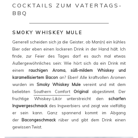
COCKTAILS ZUM VATERTAGS-
BBQ
SMOKY WHISKEY MULE
Generell scheiden sich ja die Geister, ob Man(n) ein kühles
Bier oder eben einen lockeren Drink in der Hand hält. Ich
finde, zur Feier des Tages darf es auch mal etwas
Außergewöhnliches sein: Wie hört sich da ein Drink mit
einem
rauchigen Aroma, süß-mildem Whiskey und
karamellisiertem Bacon
an? Eben! Alle kraftvollen Aromen
wurden im
Smoky Whiskey Mule
vereint und mit dem
beliebten
Southern Comfort
Original
abgestimmt. Der
fruchtige Whiskey-Likör unterstreicht den
scharfen
Ingwergeschmack
des Ingwerbiers und zeigt wie vielfältig
er sein kann. Ganz spannend kommt im Abgang
der
Bacongeschmack
rüber und gibt dem Drink einen
gewissen Twist.