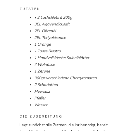
ZUTATEN
• 2 Lachsfilets á 200g
3EL Agavendicksaft
2EL Olivenöl
2EL Teriyakisauce
1 Orange
1 Tasse Risotto
1 Handvoll frische Salbeiblätter
7 Walnüsse
1 Zitrone
300gr verschiedene Cherrytomaten
2 Scharlotten
Meersalz
Pfeffer
Wasser
DIE ZUBEREITUNG
Legt zunächst alle Zutaten, die ihr benötigt, bereit.