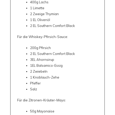
400g Lachs
1 Limette
2 Zweige Thymian
1 EL Olivenöl
2 EL Southern Comfort Black
Für die Whiskey-Pfirsich-Sauce:
200g Pfirsich
2 EL Southern Comfort Black
3EL Ahornsirup
1EL Balsamico-Essig
2 Zwiebeln
1 Knoblauch-Zehe
Pfeffer
Salz
Für die Zitronen-Kräuter-Mayo:
50g Mayonaise