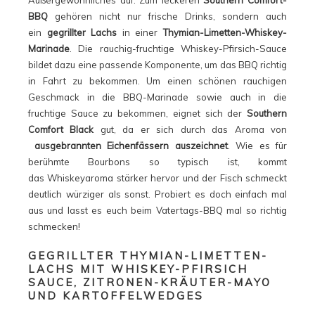
Außergewöhnliches auf. Zum leckeren
Southern Comfort-
BBQ
gehören nicht nur frische Drinks, sondern auch
ein
gegrillter Lachs
in einer
Thymian-Limetten-Whiskey-
Marinade
. Die rauchig-fruchtige Whiskey-Pfirsich-Sauce
bildet dazu eine passende Komponente, um das BBQ richtig
in Fahrt zu bekommen. Um einen schönen rauchigen
Geschmack in die BBQ-Marinade sowie auch in die
fruchtige Sauce zu bekommen, eignet sich der
Southern
Comfort Black
gut, da er sich durch das Aroma von
ausgebrannten Eichenfässern auszeichnet
. Wie es für
berühmte Bourbons so typisch ist, kommt
das Whiskeyaroma stärker hervor und der Fisch schmeckt
deutlich würziger als sonst. Probiert es doch einfach mal
aus und lasst es euch beim Vatertags-BBQ mal so richtig
schmecken!
GEGRILLTER THYMIAN-LIMETTEN-
LACHS MIT WHISKEY-PFIRSICH
SAUCE, ZITRONEN-KRÄUTER-MAYO
UND KARTOFFELWEDGES