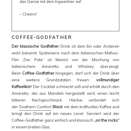
das Ganze mit dem Ingwerbier auf.
– Cheers!
COFFEE-GODFATHER
Der klassische Godfather
-Drink ist dem Ein oder Anderen
wohl bekannt. Spätestens nach dem italienischen Mafiosi-
Film „Der Pate“ ist Man(n) von der Mischung von
italienischem Amaretto und Whiskey überzeugt.
Beim
Coffee-Godfather
hingegen, darf sich der Drink über
eine weitere Grundzutaten freuen:
vollmundiger
Kaffeelikör
! Der Cocktail schmeckt süß und erhält durch den
Amaretto, der aus Mandeln hergestellt wird, einen leicht
bitteren Nachgeschmack. Hierbei verbindet sich
der
Southern Comfort
Black
mit dem kraftvollen Kaffee und
bringt den Drink auf ein neues Level. Serviert wird der
Coffee-Godfather ganz einfach und klassisch
„on the rocks“
in einem breiten Glas.