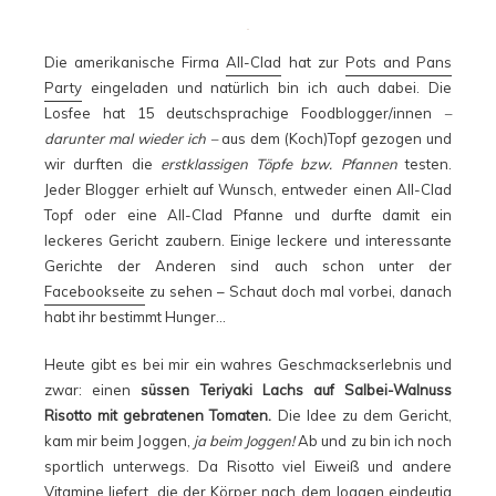
Die amerikanische Firma
All-Clad
hat zur
Pots and Pans
Party
eingeladen und natürlich bin ich auch dabei. Die
Losfee hat 15 deutschsprachige Foodblogger/innen
–
darunter mal wieder ich –
aus dem (Koch)Topf gezogen und
wir durften die
erstklassigen Töpfe bzw. Pfannen
testen.
Jeder Blogger erhielt auf Wunsch, entweder einen All-Clad
Topf oder eine All-Clad Pfanne und durfte damit ein
leckeres Gericht zaubern. Einige leckere und interessante
Gerichte der Anderen sind auch schon unter der
Facebookseite
zu sehen – Schaut doch mal vorbei, danach
habt ihr bestimmt Hunger…
Heute gibt es bei mir ein wahres Geschmackserlebnis und
zwar: einen
süssen Teriyaki Lachs auf Salbei-Walnuss
Risotto mit gebratenen Tomaten.
Die Idee zu dem Gericht,
kam mir beim Joggen,
ja beim Joggen!
Ab und zu bin ich noch
sportlich unterwegs. Da Risotto viel Eiweiß und andere
Vitamine liefert, die der Körper nach dem Joggen eindeutig