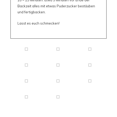
20 – 25 Minuten. Etwa 5 Minuten vor Ende der
Backzeit alles mit etwas Puderzucker bestäuben
und fertigbacken.
Lasst es euch schmecken!