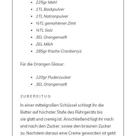
225gr Mehl
1TL Backpulver
1TL Natronpulver
½TL gemahlener Zimt
½TL Salz
3EL Orangensaft
2EL Milch
185gr frische Cranberrys
Für die Orangen Glasur:
120gr Puderzucker
3EL Orangensaft
ZUBEREITUG
In einer mittelgroßen Schüssel schlagt ihr die
Butter auf höchster Stufe des Rührgeräts bis
sie glatt und cremig ist. Anschließend fügt ihr nach
und nach den Zucker, sowie den braunen Zucker
zu. Nachdem daraus eine Creme geworden ist gebt