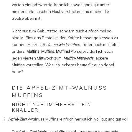
zarten einundzwanzig, kann ich sowas ganz gut unter
meiner sarkastischen Haut verstecken und mache die
Späße eben mit.
Nicht nur zum Geburtstag, sondern auch einfach mal so,
sind Muffins das Beste um den Kaffee besser geniessen zu
können. Herzaft, Süß –
so wie ich eben
– oder auch mal total
anders.
Muffins, Muffins, Muffins!
Ab sofort, darf ich euch
jeden vierten Mittwoch zum
‚Muffin-Mittwoch‘
leckere
Muffins vorstellen. Was ich leckeres heute für euch dabei
habe?
DIE APFEL-ZIMT-WALNUSS
MUFFINS
NICHT NUR IM HERBST EIN
KNALLER!
Die Apfel Zimt Walnuss Muffins sind – wer hätte es gedacht