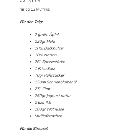
ZUTATEN
für ca 12 Muffins:
Für den Teig:
2 große Äpfel
220gr Mehl
1Pck Backpulver
1Pck Natron
2EL Speisestärke
1 Prise Salz
70gr Rohrzucker
150ml Sonnenblumenöl
2TL Zimt
250gr Joghurt natur
2 Eier (M)
100gr Walnüsse
Muffinförmchen
Für die Streusel: