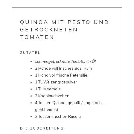
QUINOA MIT PESTO UND
GETROCKNETEN
TOMATEN
ZUTATEN
sonnengetrocknete Tomaten in Öl
2 Hände voll frisches Basilikum
1 Hand voll frische Petersilie
1 TL Weizengraspulver
1 TL Meersalz
2 Knoblauchzehen
4 Tassen Quinoa (gepufft / ungekocht –
geht beides)
2 Tassen frischen Rucola
DIE ZUBEREITUNG