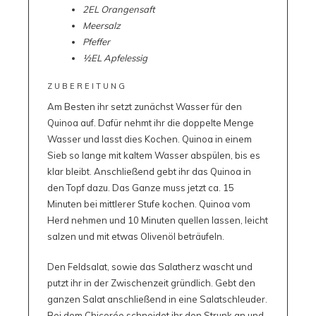
2EL Orangensaft
Meersalz
Pfeffer
½EL Apfelessig
ZUBEREITUNG
Am Besten ihr setzt zunächst Wasser für den
Quinoa auf. Dafür nehmt ihr die doppelte Menge
Wasser und lasst dies Kochen. Quinoa in einem
Sieb so lange mit kaltem Wasser abspülen, bis es
klar bleibt. Anschließend gebt ihr das Quinoa in
den Topf dazu. Das Ganze muss jetzt ca. 15
Minuten bei mittlerer Stufe kochen. Quinoa vom
Herd nehmen und 10 Minuten quellen lassen, leicht
salzen und mit etwas Olivenöl beträufeln.
Den Feldsalat, sowie das Salatherz wascht und
putzt ihr in der Zwischenzeit gründlich. Gebt den
ganzen Salat anschließend in eine Salatschleuder.
Bei dem Chicorée schneidet ihr den Strunk an und