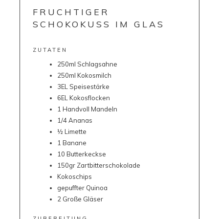
FRUCHTIGER
SCHOKOKUSS IM GLAS
ZUTATEN
250ml Schlagsahne
250ml Kokosmilch
3EL Speisestärke
6EL Kokosflocken
1 Handvoll Mandeln
1/4 Ananas
½ Limette
1 Banane
10 Butterkeckse
150gr Zartbitterschokolade
Kokoschips
gepuffter Quinoa
2 Große Gläser
ZUBEREITUNG