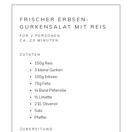
FRISCHER ERBSEN-
GURKENSALAT MIT REIS
FÜR 2 PERSONEN
CA. 20 MINUTEN
ZUTATEN:
150g Reis
3 kleine Gurken
100g Erbsen
70g Feta
¼ Bund Petersilie
½ Limette
2 EL Olivenöl
Salz
Pfeffer
ZUBEREITUNG: