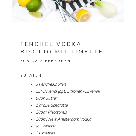
FENCHEL VODKA
RISOTTO MIT LIMETTE
FÜR CA 2 PERSONEN
ZUTATEN
3 Fenchelknollen
2El Olivenöl (opt. Zitronen-Olivenöl)
60gr Butter
1 große Schalotte
200gr Risottoreis
200ml New Amsterdam Vodka
½L Wasser
2 Limetten