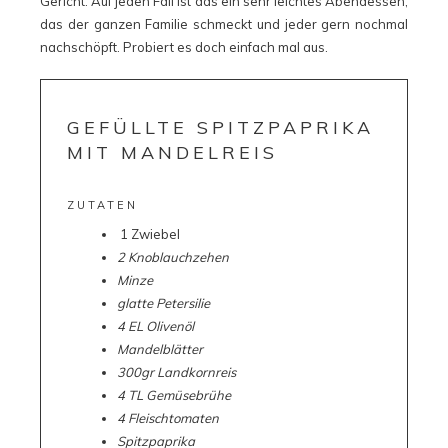
Gericht. Auf jeden Fall ist das ein sehr leichtes Abendessen,
das der ganzen Familie schmeckt und jeder gern nochmal
nachschöpft. Probiert es doch einfach mal aus.
GEFÜLLTE SPITZPAPRIKA
MIT MANDELREIS
ZUTATEN
1 Zwiebel
2 Knoblauchzehen
Minze
glatte Petersilie
4 EL Olivenöl
Mandelblätter
300gr Landkornreis
4 TL Gemüsebrühe
4 Fleischtomaten
Spitzpaprika