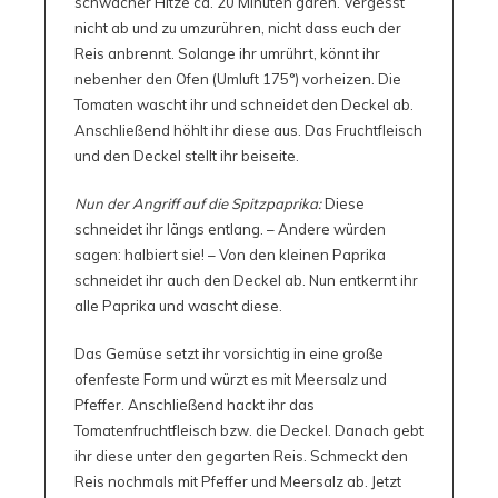
schwacher Hitze ca. 20 Minuten garen. Vergesst
nicht ab und zu umzurühren, nicht dass euch der
Reis anbrennt. Solange ihr umrührt, könnt ihr
nebenher den Ofen (Umluft 175°) vorheizen. Die
Tomaten wascht ihr und schneidet den Deckel ab.
Anschließend höhlt ihr diese aus. Das Fruchtfleisch
und den Deckel stellt ihr beiseite.
Nun der Angriff auf die Spitz­paprika:
Diese
schneidet ihr längs entlang. – Andere würden
sagen: halbiert sie! – Von den kleinen Paprika
schneidet ihr auch den Deckel ab. Nun entkernt ihr
alle Paprika und wascht diese.
Das Gemüse setzt ihr vorsichtig in eine große
ofenfeste Form und würzt es mit Meersalz und
Pfeffer. Anschließend hackt ihr das
Tomatenfruchtfleisch bzw. die Deckel. Danach gebt
ihr diese unter den gegarten Reis. Schmeckt den
Reis nochmals mit Pfeffer und Meersalz ab. Jetzt