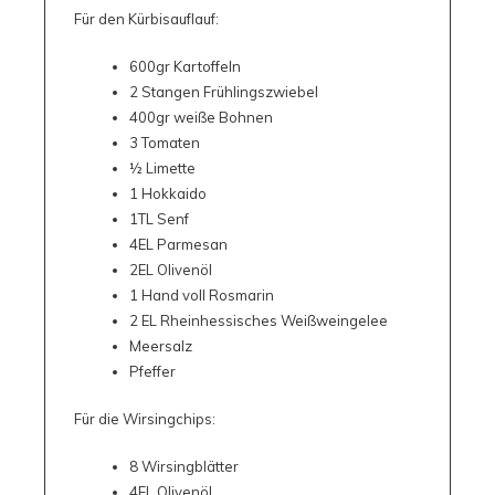
Für den Kürbisauflauf:
600gr Kartoffeln
2 Stangen Frühlingszwiebel
400gr weiße Bohnen
3 Tomaten
½ Limette
1 Hokkaido
1TL Senf
4EL Parmesan
2EL Olivenöl
1 Hand voll Rosmarin
2 EL Rheinhessisches Weißweingelee
Meersalz
Pfeffer
Für die Wirsingchips:
8 Wirsingblätter
4EL Olivenöl