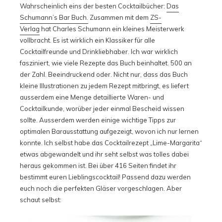
Wahrscheinlich eins der besten Cocktailbücher:
Das
Schumann’s Bar Buch.
Zusammen mit dem
ZS-
Verlag
hat Charles Schumann ein kleines Meisterwerk
vollbracht. Es ist wirklich ein Klassiker für alle
Cocktailfreunde und Drinkliebhaber. Ich war wirklich
fasziniert, wie viele Rezepte das Buch beinhaltet. 500 an
der Zahl. Beeindruckend oder. Nicht nur, dass das Buch
kleine Illustrationen zu jedem Rezept mitbringt, es liefert
ausserdem eine Menge detaillierte Waren- und
Cocktailkunde, worüber jeder einmal Bescheid wissen
sollte. Ausserdem werden einige wichtige Tipps zur
optimalen Barausstattung aufgezeigt, wovon ich nur lernen
konnte. Ich selbst habe das Cocktailrezept „Lime-Margarita“
etwas abgewandelt und ihr seht selbst was tolles dabei
heraus gekommen ist. Bei über 416 Seiten findet ihr
bestimmt euren Lieblingscocktail! Passend dazu werden
euch noch die perfekten Gläser vorgeschlagen. Aber
schaut selbst: