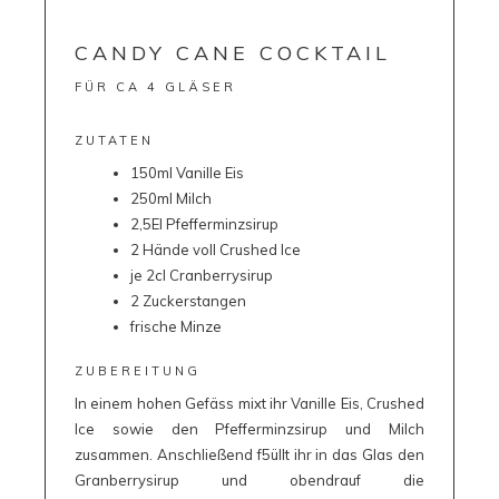
CANDY CANE COCKTAIL
FÜR CA 4 GLÄSER
ZUTATEN
150ml Vanille Eis
250ml Milch
2,5El Pfefferminzsirup
2 Hände voll Crushed Ice
je 2cl Cranberrysirup
2 Zuckerstangen
frische Minze
ZUBEREITUNG
In einem hohen Gefäss mixt ihr Vanille Eis, Crushed
Ice sowie den Pfefferminzsirup und Milch
zusammen. Anschließend f5üllt ihr in das Glas den
Granberrysirup und obendrauf die