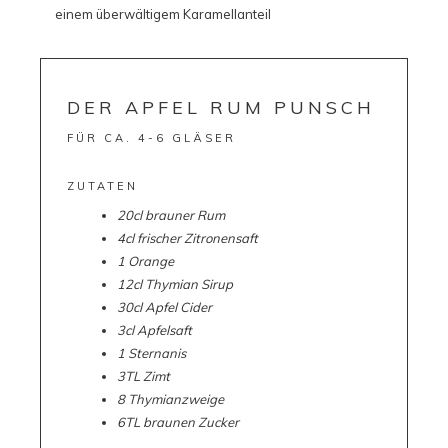
DER APFEL RUM PUNSCH
FÜR CA. 4-6 GLÄSER
ZUTATEN
20cl brauner Rum
4cl frischer Zitronensaft
1 Orange
12cl Thymian Sirup
30cl Apfel Cider
3cl Apfelsaft
1 Sternanis
3TL Zimt
8 Thymianzweige
6TL braunen Zucker