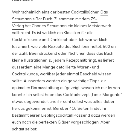
Wahrscheinlich eins der besten Cocktailbücher:
Das
Schumann’s Bar Buch.
Zusammen mit dem
ZS-
Verlag
hat Charles Schumann ein kleines Meisterwerk
vollbracht. Es ist wirklich ein Klassiker für alle
Cocktailfreunde und Drinkliebhaber. Ich war wirklich
fasziniert, wie viele Rezepte das Buch beinhaltet. 500 an
der Zahl. Beeindruckend oder. Nicht nur, dass das Buch
kleine Illustrationen zu jedem Rezept mitbringt, es liefert
ausserdem eine Menge detaillierte Waren- und
Cocktailkunde, worüber jeder einmal Bescheid wissen
sollte. Ausserdem werden einige wichtige Tipps zur
optimalen Barausstattung aufgezeigt, wovon ich nur lernen
konnte. Ich selbst habe das Cocktailrezept „Lime-Margarita“
etwas abgewandelt und ihr seht selbst was tolles dabei
heraus gekommen ist. Bei über 416 Seiten findet ihr
bestimmt euren Lieblingscocktail! Passend dazu werden
euch noch die perfekten Gläser vorgeschlagen. Aber
schaut selbst: