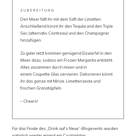
ZUBEREITUNG
Den Mixer füllt ihr mit dem Saft der Limetten.
Anschließend könnt ihr den Tequila und den Triple
Sec (alternativ Cointreau) und den Champagner
hinzufügen.
Zu guter letzt kommen genügend Eiswürfel in den
Mixer dazu, sodass ein Frozen Margarita entsteht.
Alles zusammen durch mixen und in
einem Coupette Glas servieren. Dekorieren könnt
ihr das ganze mit Minze, Limettenzeste und
frischen Granatäpfeln.
– Cheers!
Für das Finale des „Drink auf’s Neue“-Blogevents wurden
natürlich wieder einmal ein Cocktailglas