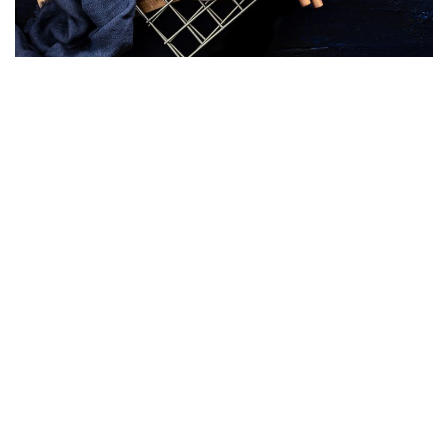
BAKED
GEBACKENE SCHUPFNUDELN MIT
SPITZKOHL UND RICOTTA-
WALNUSSSAUCE