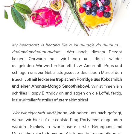
My heaaaaart is beating like a juuuuungle druuuuuum …
dudumdumdududududum…
Wer nach diesem Rezept
keinen Ohrwurm hat, wird von uns direkt wieder
ausgeladen. Wir werfen Konfetti, bzw. Amaranth-Pops und
schlagen uns zur Geburtstagssause des lieben Marcel den
Bauch voll
mit leckerem tropischen Porridge aus Kokosmilch
und einer Ananas-Mango Smoothiebowl.
Wir stimmen ein
schrilles Happy Birthday an und sagen an die Löffel, fertig,
los! #wirteilenfastalles #futterneidmaldrei
Wer wir eigentlich sind?
Jaaaa, wir haben uns auch gefragt,
warum wir hier auf die coolste Blog-Party ever eingeladen
wurden. Schließlich war unsere erste Begegnung mit
Marcel die reinste Blamage. Als Janine bei einem Blogger-