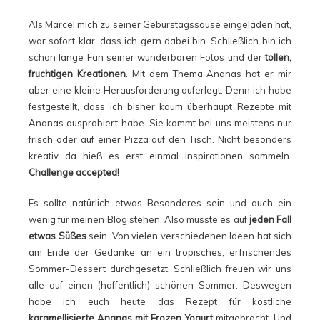
Als Marcel mich zu seiner Geburstagssause eingeladen hat,
war sofort klar, dass ich gern dabei bin. Schließlich bin ich
schon lange Fan seiner wunderbaren Fotos und der
tollen,
fruchtigen Kreationen
. Mit dem Thema Ananas hat er mir
aber eine kleine Herausforderung auferlegt. Denn ich habe
festgestellt, dass ich bisher kaum überhaupt Rezepte mit
Ananas ausprobiert habe. Sie kommt bei uns meistens nur
frisch oder auf einer Pizza auf den Tisch. Nicht besonders
kreativ…da hieß es erst einmal Inspirationen sammeln.
Challenge accepted!
Es sollte natürlich etwas Besonderes sein und auch ein
wenig für meinen Blog stehen. Also musste es auf
jeden Fall
etwas Süßes
sein. Von vielen verschiedenen Ideen hat sich
am Ende der Gedanke an ein tropisches, erfrischendes
Sommer-Dessert durchgesetzt. Schließlich freuen wir uns
alle auf einen (hoffentlich) schönen Sommer. Deswegen
habe ich euch heute das Rezept für köstliche
karamellisierte Ananas mit Frozen Yogurt
mitgebracht. Und