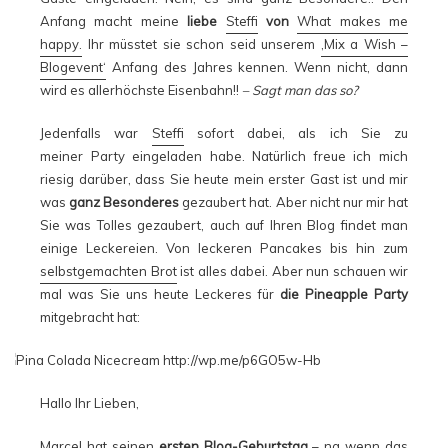
Anfang macht meine
liebe
Steffi
von
What makes me
happy.
Ihr müsstet sie schon seid unserem
‚Mix a Wish –
Blogevent‘
Anfang des Jahres kennen. Wenn nicht, dann
wird es allerhöchste Eisenbahn!!
– Sagt man das so?
Jedenfalls war
Steffi
sofort dabei, als ich Sie zu
meiner Party eingeladen habe. Natürlich freue ich mich
riesig darüber, dass Sie heute mein erster Gast ist und mir
was
ganz Besonderes
gezaubert hat. Aber nicht nur mir hat
Sie was Tolles gezaubert, auch auf Ihren Blog findet man
einige Leckereien. Von leckeren Pancakes bis hin zum
selbstgemachten Brot
ist alles dabei. Aber nun schauen wir
mal was Sie uns heute Leckeres für
die Pineapple Party
mitgebracht hat:
Hallo Ihr Lieben,
Marcel hat seinen
ersten Blog-Geburtstag
– na wenn das