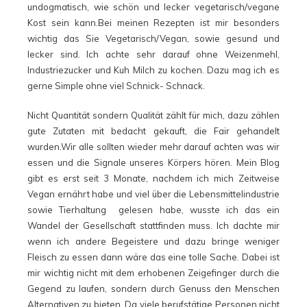
undogmatisch, wie schön und lecker vegetarisch/vegane
Kost sein kann.Bei meinen Rezepten ist mir besonders
wichtig das Sie Vegetarisch/Vegan, sowie gesund und
lecker sind. Ich achte sehr darauf ohne Weizenmehl,
Industriezucker und Kuh Milch zu kochen. Dazu mag ich es
gerne Simple ohne viel Schnick- Schnack.
Nicht Quantität sondern Qualität zählt für mich, dazu zählen
gute Zutaten mit bedacht gekauft, die Fair gehandelt
wurden.Wir alle sollten wieder mehr darauf achten was wir
essen und die Signale unseres Körpers hören. Mein Blog
gibt es erst seit 3 Monate, nachdem ich mich Zeitweise
Vegan ernährt habe und viel über die Lebensmittelindustrie
sowie Tierhaltung gelesen habe, wusste ich das ein
Wandel der Gesellschaft stattfinden muss. Ich dachte mir
wenn ich andere Begeistere und dazu bringe weniger
Fleisch zu essen dann wäre das eine tolle Sache. Dabei ist
mir wichtig nicht mit dem erhobenen Zeigefinger durch die
Gegend zu laufen, sondern durch Genuss den Menschen
Alternativen zu bieten. Da viele berufstätige Personen nicht