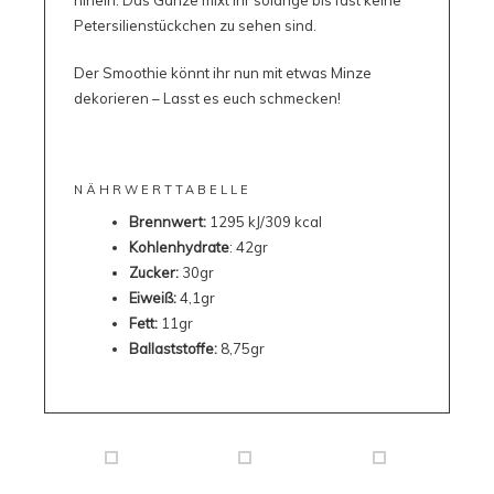
hinein. Das Ganze mixt ihr solange bis fast keine
Petersilienstückchen zu sehen sind.
Der Smoothie könnt ihr nun mit etwas Minze
dekorieren – Lasst es euch schmecken!
NÄHRWERTTABELLE
Brennwert:
1295 kJ/309 kcal
Kohlenhydrate
: 42gr
Zucker:
30gr
Eiweiß:
4,1gr
Fett:
11gr
Ballaststoffe:
8,75gr