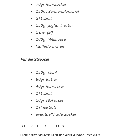
70gr Rohrzucker
150ml Sonnenblumenöl
2TL Zimt
250gr Joghurt natur
2 Eier (M)
100gr Walnüsse
Muffinförmchen
Für die Streusel:
150gr Mehl
80gr Butter
40gr Rohrucker
1TL Zimt
20gr Walnüsse
1 Prise Salz
eventuell Puderzucker
DIE ZUBEREITUNG
Das Muffinblech legt ihr erst einmal mit den