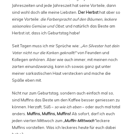
Jahreszeiten und jede Jahreszeit hat seine Vorteile, dann
sind wohl doch alle meine Liebsten.
Der Herbst
hat aber so
einige Vorteile:
die Farbenpracht auf den Bäumen, leckere
saisonales Gemüse und Obst
; und natürlich das Beste am
Herbst ist, dass ich Geburtstag habe!
Seit Tagen muss ich mir Sprüche wie:
„An Silvester hat dein
Vater nicht nur die Korken geknallt!“
von Feunden und
Kollegen anhören. Aber wie auch immer, mit meinen noch
zarten einundzwanzig, kann ich sowas ganz gut unter
meiner sarkastischen Haut verstecken und mache die
Späße eben mit.
Nicht nur zum Geburtstag, sondern auch einfach mal so,
sind Muffins das Beste um den Kaffee besser geniessen zu
können. Herzaft, Süß –
so wie ich eben
– oder auch mal total
anders.
Muffins, Muffins, Muffins!
Ab sofort, darf ich euch
jeden vierten Mittwoch zum
‚Muffin-Mittwoch‘
leckere
Muffins vorstellen. Was ich leckeres heute für euch dabei