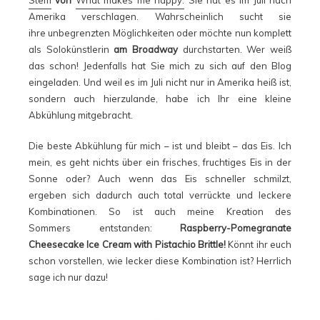
Steffi
von
What makes me happy.
Sie hat es im Juli nach
Amerika verschlagen. Wahrscheinlich sucht sie
ihre unbegrenzten Möglichkeiten oder möchte nun komplett
als Solokünstlerin
am Broadway
durchstarten. Wer weiß
das schon! Jedenfalls hat Sie mich zu sich auf den Blog
eingeladen. Und weil es im Juli nicht nur in Amerika heiß ist,
sondern auch hierzulande, habe ich Ihr eine kleine
Abkühlung mitgebracht.
Die beste Abkühlung für mich – ist und bleibt – das Eis. Ich
mein, es geht nichts über ein frisches, fruchtiges Eis in der
Sonne oder? Auch wenn das Eis schneller schmilzt,
ergeben sich dadurch auch total verrückte und leckere
Kombinationen. So ist auch meine Kreation des
Sommers entstanden:
Raspberry-Pomegranate
Cheesecake Ice Cream with Pistachio Brittle!
Könnt ihr euch
schon vorstellen, wie lecker diese Kombination ist? Herrlich
sage ich nur dazu!