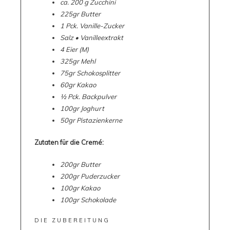
ca. 200 g Zucchini
225gr Butter
1 Pck. Vanille-Zucker
Salz • Vanilleextrakt
4 Eier (M)
325gr Mehl
75gr Schokosplitter
60gr Kakao
½ Pck. Backpulver
100gr Joghurt
50gr Pistazienkerne
Zutaten für die Cremé:
200gr Butter
200gr Puderzucker
100gr Kakao
100gr Schokolade
DIE ZUBEREITUNG