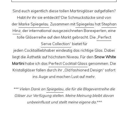
Sind euch eigentlich diese tollen Martinigläser aufgefallen?
Habt ihr ihr sie entdeckt? Die Schmuckstücke sind von
der
Marke Spiegelau.
Zusammen mit
Spiegelau
hat
Stephan
Hinz
, der international ausgezeichneten Barexperten, eine
tolle Gläserreihe auf den Markt gebracht. Die
„Perfect
Serve Collection“
bietet für
jeden Cocktailliebhaber eindeutig das richtige Glas. Dabei
liegt die Ästhetik auf höchstem Niveau. Für den
Snow White
Martini
habe ich das
Perfect Cocktail Glass
genommen. Die
Kristallgläser fallen durch ihr „Old fashioned Design“ sofort
ins Auge und machen Lust auf mehr.
*** Vielen Dank an
Spiegelau
, die für die Blogeventreihe die
Gläser zur Verfügung stellen. Meine Meinung bleibt davon
unbeeinflusst und stellt meine eigene da.***