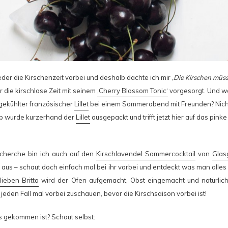
ieder die Kirschenzeit vorbei und deshalb dachte ich mir
‚Die Kirschen müss
 die kirschlose Zeit mit seinem
‚Cherry Blossom Tonic‘
vorgesorgt. Und wa
sgekühlter französischer
Lillet
bei einem Sommerabend mit Freunden? Nich
lb wurde kurzerhand der
Lillet
ausgepackt und trifft jetzt hier auf das pink
echerche bin ich auch auf den
Kirschlavendel Sommercocktail
von
Glas
r aus – schaut doch einfach mal bei ihr vorbei und entdeckt was man alles
lieben Britta
wird der Ofen aufgemacht, Obst eingemacht und natürlich 
jeden Fall mal vorbei zuschauen, bevor die Kirschsaison vorbei ist!
s gekommen ist? Schaut selbst: