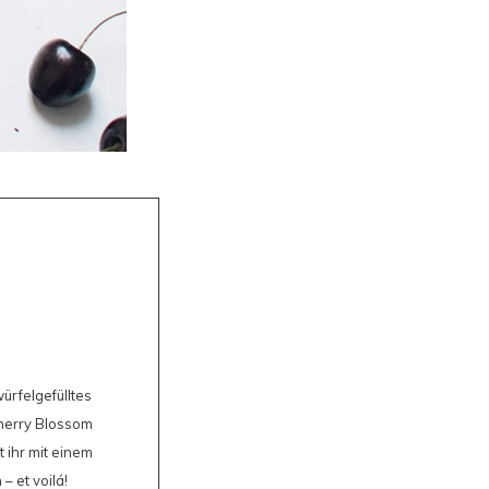
würfelgefülltes
Cherry Blossom
t ihr mit einem
– et voilá!