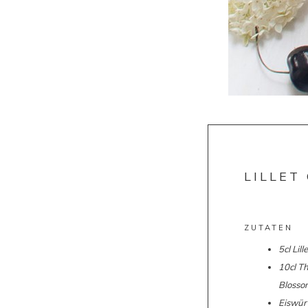
LILLET
ZUTATEN
5cl Lill
10cl
Th
Blosso
Eiswür