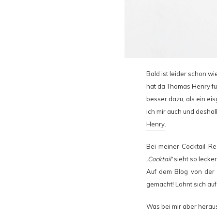
Bald ist leider schon w
hat da Thomas Henry für
besser dazu, als ein ei
ich mir auch und desha
Henry
.
Bei meiner Cocktail-R
‚Cocktail‘
sieht so lecke
Auf dem Blog von der
gemacht! Lohnt sich auf 
Was bei mir aber herau