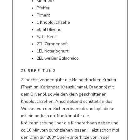
Meersalz
Pfeffer
Piment
1 Knoblauchzehe
50ml Olivenöl
¾ TL Senf
2TL Zitronensaft
1EL Naturjoghurt
2EL weißer Balsamico
ZUBEREITUNG
Zunächst vermengt ihr die kleingehackten Kräuter
(Thymian, Koriander, Kreuzkümmel, Oregano) mit
dem Olivenöl, sowie den klein geschnittenen
Knoblauchzehen. Anschließend schüttet ihr das
Wasser von den Kichererbsen ab und tupft diese
mit einem Tuch ab. Nun könnt ihr die
Kräutermischung über die Kichererbsen geben und
ca 10 Minuten durchziehen lassen. Heizt schon mal
den Ofen auf 200° Ober-/Unterhitze vor. In der