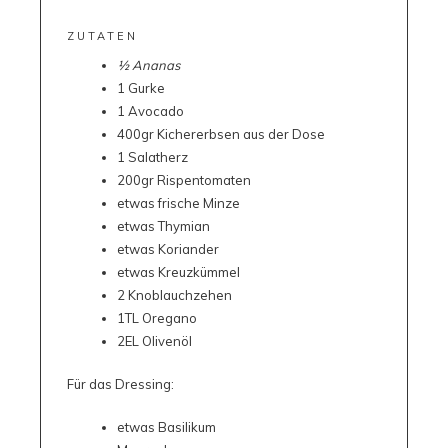
ZUTATEN
½ Ananas
1 Gurke
1 Avocado
400gr Kichererbsen aus der Dose
1 Salatherz
200gr Rispentomaten
etwas frische Minze
etwas Thymian
etwas Koriander
etwas Kreuzkümmel
2 Knoblauchzehen
1TL Oregano
2EL Olivenöl
Für das Dressing:
etwas Basilikum