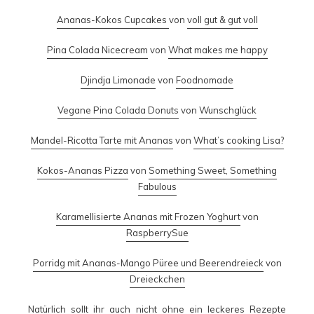
Ananas-Kokos Cupcakes
von
voll gut & gut voll
Pina Colada Nicecream
von
What makes me happy
Djindja Limonade
von
Foodnomade
Vegane Pina Colada Donuts
von
Wunschglück
Mandel-Ricotta Tarte mit Ananas
von
What’s cooking Lisa?
Kokos-Ananas Pizza
von
Something Sweet, Something
Fabulous
Karamellisierte Ananas mit Frozen Yoghurt
von
RaspberrySue
Porridg mit Ananas-Mango Püree und Beerendreieck
von
Dreieckchen
Natürlich sollt ihr auch nicht ohne ein leckeres Rezepte