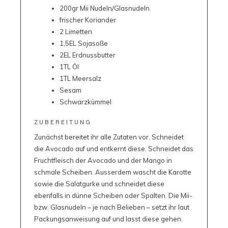
200gr Mii Nudeln/Glasnudeln
frischer Koriander
2 Limetten
1,5EL Sojasoße
2EL Erdnussbutter
1TL Öl
1TL Meersalz
Sesam
Schwarzkümmel
ZUBEREITUNG
Zunächst bereitet ihr alle Zutaten vor. Schneidet
die Avocado auf und entkernt diese. Schneidet das
Fruchtfleisch der Avocado und der Mango in
schmale Scheiben. Ausserdem wascht die Karotte
sowie die Salatgurke und schneidet diese
ebenfalls in dünne Scheiben oder Spalten. Die Mii-
bzw. Glasnudeln – je nach Belieben – setzt ihr laut
Packungsanweisung auf und lasst diese gehen.