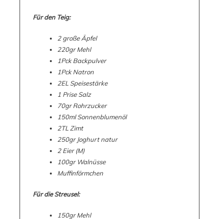
Für den Teig:
2 große Äpfel
220gr Mehl
1Pck Backpulver
1Pck Natron
2EL Speisestärke
1 Prise Salz
70gr Rohrzucker
150ml Sonnenblumenöl
2TL Zimt
250gr Joghurt natur
2 Eier (M)
100gr Walnüsse
Muffinförmchen
Für die Streusel:
150gr Mehl