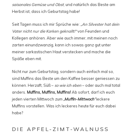
saisonales Gemüse und Obst
; und natürlich das Beste am
Herbst ist, dass ich Geburtstag habe!
Seit Tagen muss ich mir Sprüche wie:
„An Silvester hat dein
Vater nicht nur die Korken geknallt!“
von Feunden und
Kollegen anhören. Aber wie auch immer, mit meinen noch
zarten einundzwanzig, kann ich sowas ganz gut unter
meiner sarkastischen Haut verstecken und mache die
Späße eben mit.
Nicht nur zum Geburtstag, sondern auch einfach mal so,
sind Muffins das Beste um den Kaffee besser geniessen zu
können. Herzaft, Süß –
so wie ich eben
– oder auch mal total
anders.
Muffins, Muffins, Muffins!
Ab sofort, darf ich euch
jeden vierten Mittwoch zum
‚Muffin-Mittwoch‘
leckere
Muffins vorstellen. Was ich leckeres heute für euch dabei
habe?
DIE APFEL-ZIMT-WALNUSS