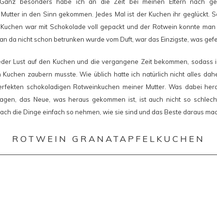
. Ganz besonders habe ich an die Zeit bei meinen Eltern nach ge
utter in den Sinn gekommen. Jedes Mal ist der Kuchen ihr geglückt. S
er Kuchen war mit Schokolade voll gepackt und der Rotwein konnte ma
n da nicht schon betrunken wurde vom Duft, war das Einzigste, was gefeh
eder Lust auf den Kuchen und die vergangene Zeit bekommen, sodass ic
Kuchen zaubern musste. Wie üblich hatte ich natürlich nicht alles d
perfekten schokoladigen Rotweinkuchen meiner Mutter. Was dabei her
sagen, das Neue, was heraus gekommen ist, ist auch nicht so schlecht
einfach die Dinge einfach so nehmen, wie sie sind und das Beste daraus ma
ROTWEIN GRANATAPFELKUCHEN