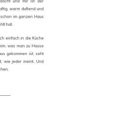
dacht und mir ist der
aftig, warm duftend und
n schon im ganzen Haus
lt hat.
h einfach in die Küche
aheim, was man zu Hause
aus gekommen ist, seht
, wie jeder meint. Und
chen.