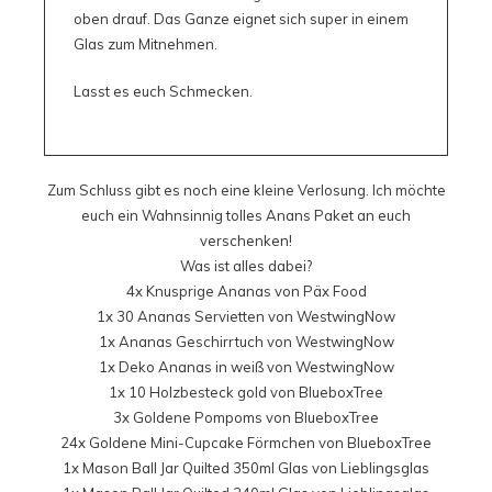
oben drauf. Das Ganze eignet sich super in einem
Glas zum Mitnehmen.
Lasst es euch Schmecken.
Zum Schluss gibt es noch eine kleine Verlosung. Ich möchte
euch ein Wahnsinnig tolles Anans Paket an euch
verschenken!
Was ist alles dabei?
4x
Knusprige Ananas
von
Päx Food
1x
30 Ananas Servietten
von
WestwingNow
1x
Ananas Geschirrtuch
von
WestwingNow
1x
Deko Ananas in weiß
von
WestwingNow
1x
10 Holzbesteck gold
von
BlueboxTree
3x
Goldene Pompoms
von
BlueboxTree
24x
Goldene Mini-Cupcake Förmchen
von
BlueboxTree
1x
Mason Ball Jar Quilted 350ml
Glas von
Lieblingsglas