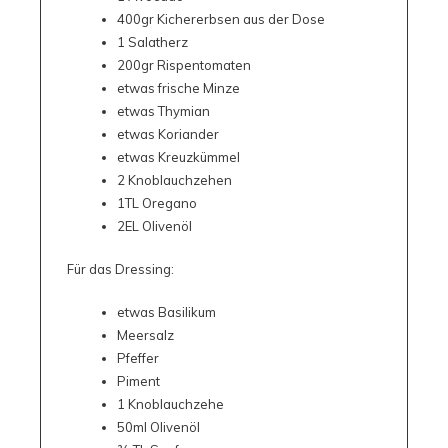
400gr Kichererbsen aus der Dose
1 Salatherz
200gr Rispentomaten
etwas frische Minze
etwas Thymian
etwas Koriander
etwas Kreuzkümmel
2 Knoblauchzehen
1TL Oregano
2EL Olivenöl
Für das Dressing:
etwas Basilikum
Meersalz
Pfeffer
Piment
1 Knoblauchzehe
50ml Olivenöl