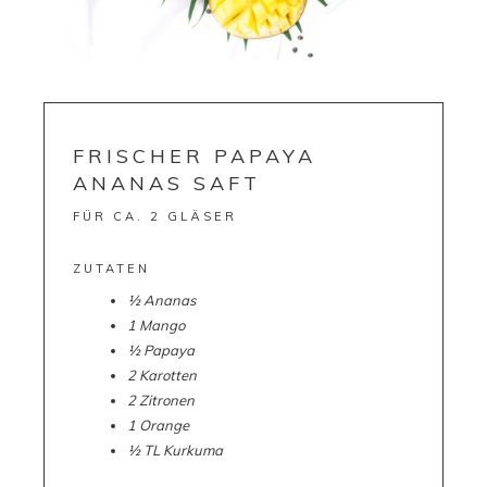
FRISCHER PAPAYA
ANANAS SAFT
FÜR CA. 2 GLÄSER
ZUTATEN
½ Ananas
1 Mango
½ Papaya
2 Karotten
2 Zitronen
1 Orange
½ TL Kurkuma