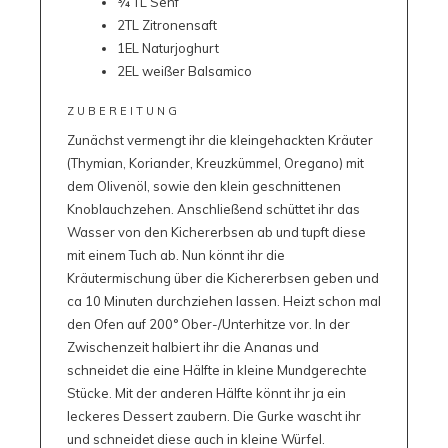
¾ TL Senf
2TL Zitronensaft
1EL Naturjoghurt
2EL weißer Balsamico
ZUBEREITUNG
Zunächst vermengt ihr die kleingehackten Kräuter
(Thymian, Koriander, Kreuzkümmel, Oregano) mit
dem Olivenöl, sowie den klein geschnittenen
Knoblauchzehen. Anschließend schüttet ihr das
Wasser von den Kichererbsen ab und tupft diese
mit einem Tuch ab. Nun könnt ihr die
Kräutermischung über die Kichererbsen geben und
ca 10 Minuten durchziehen lassen. Heizt schon mal
den Ofen auf 200° Ober-/Unterhitze vor. In der
Zwischenzeit halbiert ihr die Ananas und
schneidet die eine Hälfte in kleine Mundgerechte
Stücke. Mit der anderen Hälfte könnt ihr ja ein
leckeres Dessert zaubern. Die Gurke wascht ihr
und schneidet diese auch in kleine Würfel.