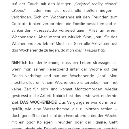
auf der Couch mit den lästigen
„Scripted reality shows“,
„Soaps“
– oder wie sie auch alle heißen mögen –
verbringen. Sich am Wochenende mit den Freunden zum
Cocktails trinken verabreden, die Familie besuchen und im
stinkenden Fitnessstudio vorbeischauen. Alles an einem
Wochenende! Aber macht es wirklich Sinn, „nur“ für das
Wochenende zu leben? Macht es Sinn alle Aktivitäten auf
das Wochenende zu legen, da man
mehr Freizeit
hat?
NEIN!
Ich bin der Meinung, dass ein Leben stressiger ist,
wenn man seinen Feierabend unter der Woche auf der
Couch verbringt und nur am Wochenende „lebt“. Man
möchte alles an einem Wochenende unterbekommen, hat
keine Zeit für sich und kommt Montagmorgen wieder
gestresst in die Arbeit. Natürlich ist das erste weit entfernte
Ziel:
DAS WOCHENENDE!
Das Vergangene war dann prall
gefüllt, wie eine Wasserbombe, die zu platzen schien. –
doch genießt einfach mal den Feierabend unter der Woche
mit ein paar Kollegen, Freunden oder der Familie. Geht
essen, zischt ein Feierabendbierchen zusammen, sportelt