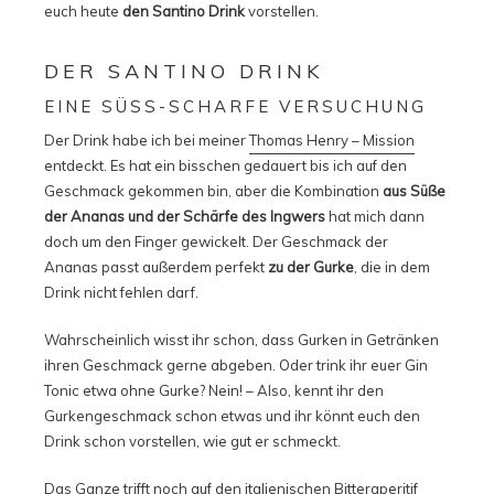
euch heute
den Santino Drink
vorstellen.
DER SANTINO DRINK
EINE SÜSS-SCHARFE VERSUCHUNG
Der Drink habe ich bei meiner
Thomas Henry – Mission
entdeckt. Es hat ein bisschen gedauert bis ich auf den
Geschmack gekommen bin, aber die Kombination
aus Süße
der Ananas und der Schärfe des Ingwers
hat mich dann
doch um den Finger gewickelt. Der Geschmack der
Ananas passt außerdem perfekt
zu der Gurke
, die in dem
Drink nicht fehlen darf.
Wahrscheinlich wisst ihr schon, dass Gurken in Getränken
ihren Geschmack gerne abgeben. Oder trink ihr euer Gin
Tonic etwa ohne Gurke? Nein! – Also, kennt ihr den
Gurkengeschmack schon etwas und ihr könnt euch den
Drink schon vorstellen, wie gut er schmeckt.
Das Ganze trifft noch auf den italienischen Bitteraperitif