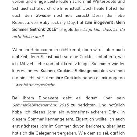
vorbei und einige Leute laufen schon mit Winterboots und
Schlauchschal durch die Innenstadt. Doch heute hol ich für
euch den
Sommer
nochmals zurück! Denn
die liebe
Rebecca
, von
Baby rock my Day
, hat
zum Blogevent
„
Mein
Sommer Getränk 2015
“ eingeladen.
Ist ja klar, dass ich da
nicht fehlen darf!
Wenn ihr
Rebecca
noch nicht kennt, dann wird’s aber auch
mal Zeit, denn Sie ist auch so eine Cocktailliebhaberin, wie
ich. Mit viel Liebe und total kreativ bloggt Sie immer wieder
Interessantes.
Kuchen, Cookies, Selbstgemachtes
wo man
nur hinsieht! Vor allem
ihre Cocktails
haben es mir angetan
–
wer hätte es gedacht.
Bei
ihrem Blogevent
geht es darum, über sein
Sommerlieblingsgetränk 2015
zu berichten. Und natürlich
habe ich dieses Jahr ein wahnsinns-leckeren Drink in
diesem Sommer kennengelernt. Eigentlich wollte ich euch
erst nächstes Jahr im Sommer davon berichten, aber jetzt
hat sich die Gelegenheit ergeben. Wie dem so sei, darf ich