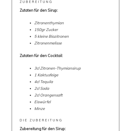
ZUBEREITUNG
Zutaten für den Sirup:
Zitronenthymian
1
50gr Zucker
5 kleine Biozitronen
Zitronenmelisse
Zutaten für den Cocktail:
3cl Zitronen-Thymiansirup
1 Kaktusfeige
4cl Tequila
2cl Soda
2cl Orangensaft
Eiswürfel
Minze
DIE ZUBEREITUNG
Zubereitung für den Sirup: