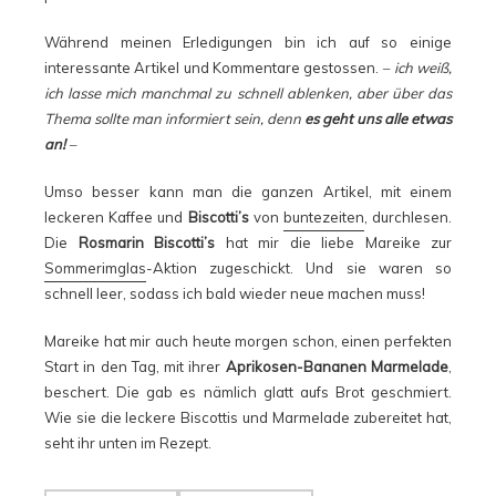
Während meinen Erledigungen bin ich auf so einige
interessante Artikel und Kommentare gestossen.
– ich weiß,
ich lasse mich manchmal zu schnell ablenken, aber über das
Thema sollte man informiert sein, denn
es geht uns alle etwas
an!
–
Umso besser kann man die ganzen Artikel, mit einem
leckeren Kaffee und
Biscotti’s
von
buntezeiten
, durchlesen.
Die
Rosmarin Biscotti’s
hat mir die liebe Mareike zur
Sommerimglas
-Aktion zugeschickt. Und sie waren so
schnell leer, sodass ich bald wieder neue machen muss!
Mareike hat mir auch heute morgen schon, einen perfekten
Start in den Tag, mit ihrer
Aprikosen-Bananen Marmelade
,
beschert. Die gab es nämlich glatt aufs Brot geschmiert.
Wie sie die leckere Biscottis und Marmelade zubereitet hat,
seht ihr unten im Rezept.