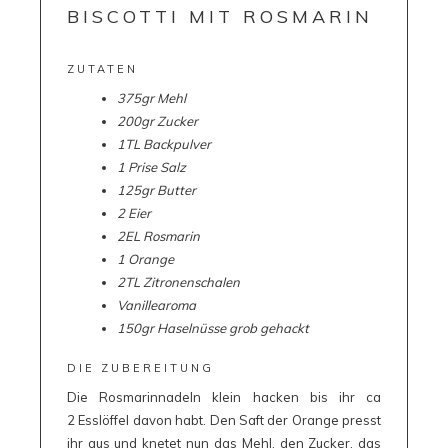
BISCOTTI MIT ROSMARIN
ZUTATEN
375gr Mehl
200gr Zucker
1TL Backpulver
1 Prise Salz
125gr Butter
2 Eier
2EL Rosmarin
1 Orange
2TL Zitronenschalen
V
anillearoma
150gr Haselnüsse grob gehackt
DIE ZUBEREITUNG
Die Rosmarinnadeln klein hacken bis ihr ca
2 Esslöffel davon habt. Den Saft der Orange presst
ihr aus und knetet nun das Mehl, den Zucker, das