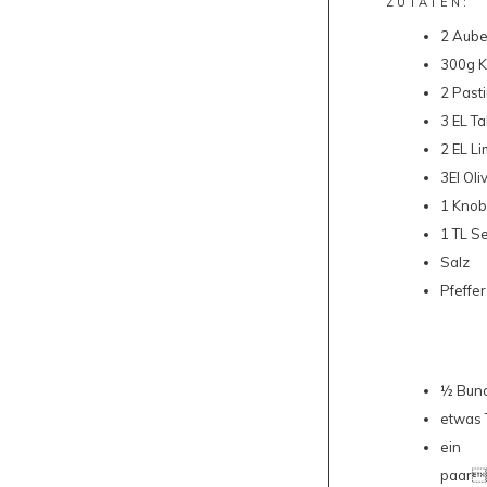
ZUTATEN:
2 Aube
300g K
2 Past
3 EL T
2 EL Li
3El Oli
1 Knob
1 TL S
Salz
Pfeffer
½ Bun
etwas 
ein
paa