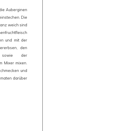
die Auberginen
einstechen. Die
ganz weich sind
enfruchtfleisch
en und mit der
hererbsen, den
en sowie der
m Mixer mixen.
abschmecken und
omaten darüber