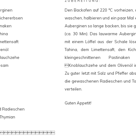
ZUBEREITUNG:
rginen
Den Backofen auf 220 °C vorheizen, 
ichererbsen
waschen, halbieren und ein paar Mal 
inaken
Auberginen so lange backen, bis sie 
ahina
(ca. 30 Min). Das lauwarme Aubergin
mettensaft
mit einem Löffel aus der Schale lös
venöl
Tahina, dem Limettensaft, den Kic
lauchzehe
kleingeschnittenen Pastinak
esam
Knoblauchzehe und dem Olivenöl i
Zu guter letzt mit Salz und Pfeffer 
die gewaschenen Radieschen und T
verteilen.
Guten Appetit!
d Radieschen
Thymian
r