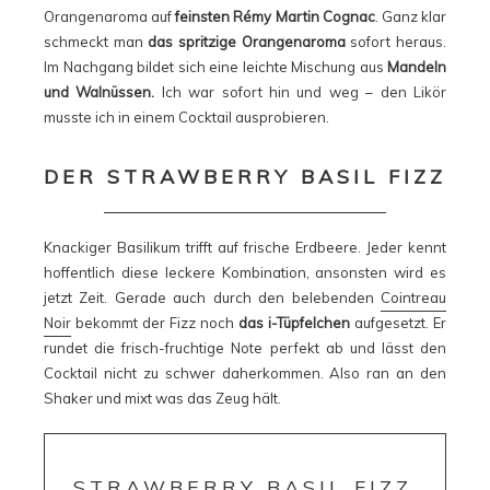
Orangenaroma auf
feinsten Rémy Martin Cognac
. Ganz klar
schmeckt man
das spritzige Orangenaroma
sofort heraus.
Im Nachgang bildet sich eine leichte Mischung aus
Mandeln
und Walnüssen.
Ich war sofort hin und weg – den Likör
musste ich in einem Cocktail ausprobieren.
DER STRAWBERRY BASIL FIZZ
Knackiger Basilikum trifft auf frische Erdbeere. Jeder kennt
hoffentlich diese leckere Kombination, ansonsten wird es
jetzt Zeit. Gerade auch durch den belebenden
Cointreau
Noir
bekommt der Fizz noch
das i-Tüpfelchen
aufgesetzt. Er
rundet die frisch-fruchtige Note perfekt ab und lässt den
Cocktail nicht zu schwer daherkommen. Also ran an den
Shaker und mixt was das Zeug hält.
STRAWBERRY BASIL FIZZ