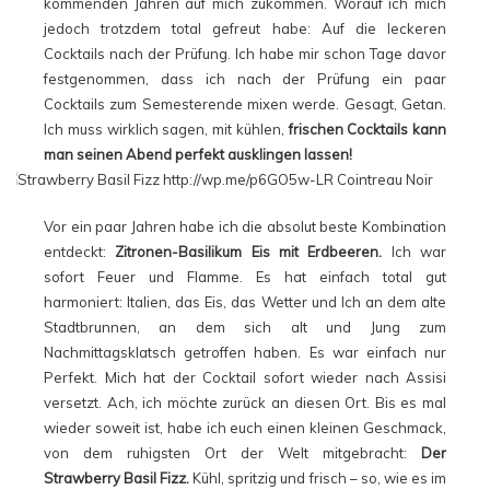
kommenden Jahren auf mich zukommen. Worauf ich mich
jedoch trotzdem total gefreut habe: Auf die leckeren
Cocktails nach der Prüfung. Ich habe mir schon Tage davor
festgenommen, dass ich nach der Prüfung ein paar
Cocktails zum Semesterende mixen werde. Gesagt, Getan.
Ich muss wirklich sagen, mit kühlen,
frischen Cocktails kann
man seinen Abend perfekt ausklingen lassen!
Vor ein paar Jahren habe ich die absolut beste Kombination
entdeckt:
Zitronen-Basilikum Eis mit Erdbeeren.
Ich war
sofort Feuer und Flamme. Es hat einfach total gut
harmoniert: Italien, das Eis, das Wetter und Ich an dem alte
Stadtbrunnen, an dem sich alt und Jung zum
Nachmittagsklatsch getroffen haben. Es war einfach nur
Perfekt. Mich hat der Cocktail sofort wieder nach Assisi
versetzt. Ach, ich möchte zurück an diesen Ort. Bis es mal
wieder soweit ist, habe ich euch einen kleinen Geschmack,
von dem ruhigsten Ort der Welt mitgebracht:
Der
Strawberry Basil Fizz.
Kühl, spritzig und frisch – so, wie es im