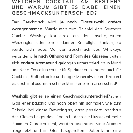
WELCHEN COCKTAIL AM BESTEN?
UND WARUM GIBT ES DABEI EINEN
GESCHMACKSUNTERSCHIED?
Der Geschmack wird
je nach Glasauswahl anders
wahrgenommen
. Würde man zum Beispiel den Southern
Comfort Whiskey-Likör direkt aus der Flasche, einem
Weizenglas oder einem dünnen Kristallglas trinken, so
würde sich jedes Mal der Geschmack des Whiskeys
verändern.
Je nach Öffnung und Form des Glases
entfalten
sich
andere Aromen
und gelangen unterschiedlich in Mund
und Nase. Das gilt nicht nur für Spirituosen, sondern auch für
Cocktails, Softgetränke und sogar Mineralwasser. Probiert
es doch mal aus, man schmeckt immer einen Unterschied!
Weshalb gibt es so einen Geschmacksunterschied?
Ist ein
Glas eher bauchig und nach oben hin schmaler, wie zum
Beispiel bei einem Rotweinglas, dann passiert innerhalb
des Glases Folgendes: Dadurch, dass die Flüssigkeit mehr
Raum im Glas einnimmt, werden besonders viele Aromen
freigesetzt und im Glas festgehalten. Dabei kann eine