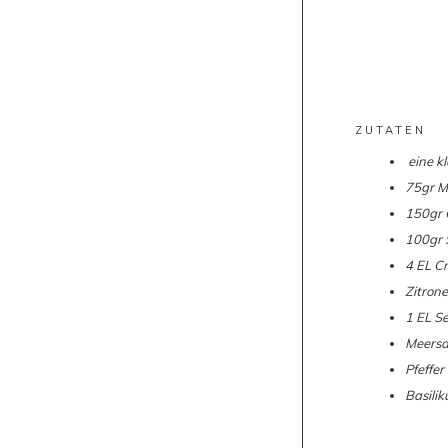
ZUTATEN
eine k
75gr M
150gr 
100gr 
4 EL C
Zitrone
1 EL S
Meersa
Pfeffer
B
asili