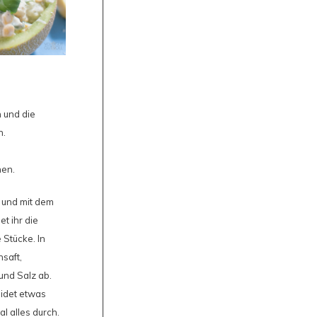
 und die
n.
nen.
 und mit dem
t ihr die
Stücke. In
nsaft,
und Salz ab.
eidet etwas
l alles durch.