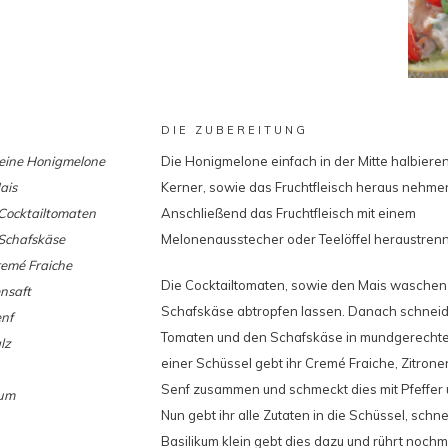
DIE ZUBEREITUNG
leine Honigmelone
Die Honigmelone einfach in der Mitte halbieren
ais
Kerner, sowie das Fruchtfleisch heraus nehme
Cocktailtomaten
Anschließend das Fruchtfleisch mit einem
Schafskäse
Melonenausstecher oder Teelöffel heraustren
remé Fraiche
Die Cocktailtomaten, sowie den Mais waschen
nsaft
Schafskäse abtropfen lassen. Danach schneide
enf
Tomaten und den Schafskäse in mundgerechte 
lz
einer Schüssel gebt ihr Cremé Fraiche, Zitrone
Senf zusammen und schmeckt dies mit Pfeffer 
kum
Nun gebt ihr alle Zutaten in die Schüssel, schn
Basilikum klein gebt dies dazu und rührt nochma