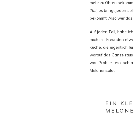
mehr zu Ohren bekommen
Tac‘,
es bringt jeden so
bekommt. Also wer das L
Auf jeden Fall, habe ic
mich mit Freunden etw
Küche, die eigentlich f
worauf das Ganze rausl
war. Probiert es doch a
Melonensalat:
EIN KL
MELON