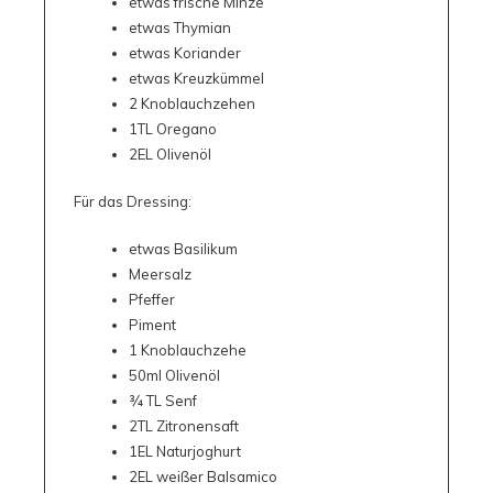
etwas frische Minze
etwas Thymian
etwas Koriander
etwas Kreuzkümmel
2 Knoblauchzehen
1TL Oregano
2EL Olivenöl
Für das Dressing:
etwas Basilikum
Meersalz
Pfeffer
Piment
1 Knoblauchzehe
50ml Olivenöl
¾ TL Senf
2TL Zitronensaft
1EL Naturjoghurt
2EL weißer Balsamico