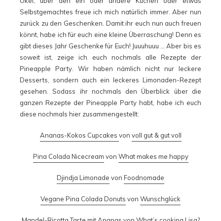
Okei, über den ein oder andere Kuchen oder etwas
Selbstgemachtes freue ich mich natürlich immer. Aber nun
zurück zu den Geschenken. Damit ihr euch nun auch freuen
könnt, habe ich für euch eine kleine Überraschung! Denn es
gibt dieses Jahr Geschenke für Euch! Juuuhuuu … Aber bis es
soweit ist, zeige ich euch nochmals alle Rezepte der
Pineapple Party. Wir haben nämlich nicht nur leckere
Desserts, sondern auch ein leckeres Limonaden-Rezept
gesehen. Sodass ihr nochmals den Überblick über die
ganzen Rezepte der Pineapple Party habt, habe ich euch
diese nochmals hier zusammengestellt:
Ananas-Kokos Cupcakes
von
voll gut & gut voll
Pina Colada Nicecream
von
What makes me happy
Djindja Limonade
von
Foodnomade
Vegane Pina Colada Donuts
von
Wunschglück
Mandel-Ricotta Tarte mit Ananas
von
What’s cooking Lisa?