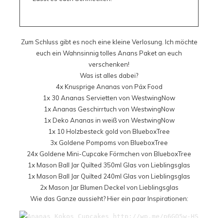
Zum Schluss gibt es noch eine kleine Verlosung. Ich möchte
euch ein Wahnsinnig tolles Anans Paket an euch
verschenken!
Was ist alles dabei?
4x
Knusprige Ananas
von
Päx Food
1x
30 Ananas Servietten
von
WestwingNow
1x
Ananas Geschirrtuch
von
WestwingNow
1x
Deko Ananas in weiß
von
WestwingNow
1x
10 Holzbesteck gold
von
BlueboxTree
3x
Goldene Pompoms
von
BlueboxTree
24x
Goldene Mini-Cupcake Förmchen
von
BlueboxTree
1x
Mason Ball Jar Quilted 350ml
Glas von
Lieblingsglas
1x
Mason Ball Jar Quilted 240ml
Glas von
Lieblingsglas
2x
Mason Jar Blumen Deckel
von
Lieblingsglas
Wie das Ganze aussieht? Hier ein paar Inspirationen: