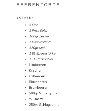
BEERENTORTE
ZUTATEN
5 Eier
1 Prise Salz,
100gr Zucker
1 Vanilleschote
170gr Mehl
1 EL Speisestärke
1 TL Backpulver
Himbeeren
Kirschen
Erdbeeren
Blaubeeren
Brombeeren
500gr Magerquark
½ Limette
250ml Schlagsahne