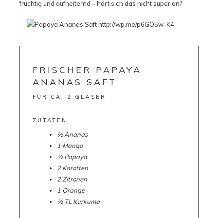
fruchtig und aufheiternd – hört sich das nicht super an?
FRISCHER PAPAYA
ANANAS SAFT
FÜR CA. 2 GLÄSER
ZUTATEN
½ Ananas
1 Mango
½ Papaya
2 Karotten
2 Zitronen
1 Orange
½ TL Kurkuma