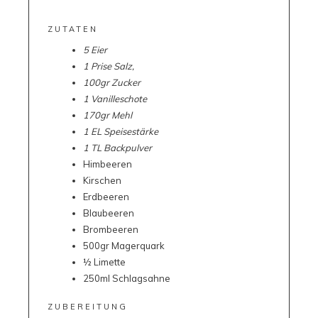
ZUTATEN
5 Eier
1 Prise Salz,
100gr Zucker
1 Vanilleschote
170gr Mehl
1 EL Speisestärke
1 TL Backpulver
Himbeeren
Kirschen
Erdbeeren
Blaubeeren
Brombeeren
500gr Magerquark
½ Limette
250ml Schlagsahne
ZUBEREITUNG