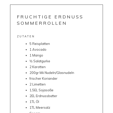
FRUCHTIGE ERDNUSS
SOMMERROLLEN
ZUTATEN
5 Reisplatten
1 Avocado
1 Mango
½ Salatgurke
2 Karotten
200gr Mii Nudeln/Glasnudeln
frischer Koriander
2 Limetten
1,5EL Sojasoße
2EL Erdnussbutter
1TL Öl
1TL Meersalz