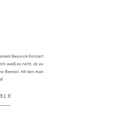
s, einem Beyoncé Konzert
Ich weiß es nicht, ob es
iche Beeren, mit den man
t!
BLE