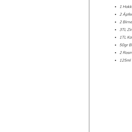
1 Hokk
2 Äpfel
2 Birn
3TL Zi
1TL K
50gr B
2 Rosm
125ml 