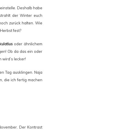
 einstelle. Deshalb habe
trahlt der Winter euch
noch zurück halten. Wie
Herbst fest?
ulatius
oder ähnlichem
gen! Ob da das ein oder
 wird’s lecker!
den Tag ausklingen. Naja
, die ich fertig machen
November. Der Kontrast