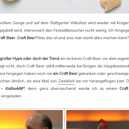
 vollem Gange und auf dem Stuttgarter Volksfest wird wieder mit Krüg
gejubelt wird, interessiert den Festzeltbesucher recht wenig. Ich hingege
raft Beer.
Craft Beer?
Was das ist und was man damit alles machen kann? 
großer Hype oder doch der Trend
ein leckeres Craft Beer vor dem eigent
agt nicht, doch Craft Beer zählt mittlerweile bei Einigen als Hauptbestan
re hingegen haben noch nie
ein Craft Beer
getrunken oder geschweige 
ochen ähnlich, als eine Mail von
Zweiblick
bei mir herangeflogen kam. D
,
– KaBooM!#*
, denn ganz überraschend wurde ich zu einem
Craf
u
eingeladen.