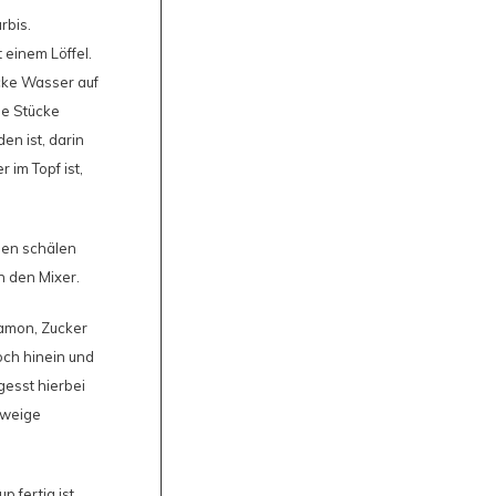
rbis.
 einem Löffel.
cke Wasser auf
be Stücke
en ist, darin
 im Topf ist,
rnen schälen
n den Mixer.
damon, Zucker
ch hinein und
gesst hierbei
Zweige
 fertig ist,