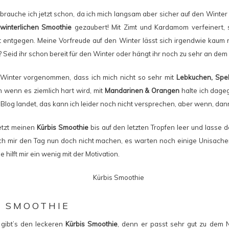
rbrauche ich jetzt schon, da ich mich langsam aber sicher auf den Winter
-winterlichen Smoothie
gezaubert! Mit Zimt und Kardamom verfeinert, s
t entgegen. Meine Vorfreude auf den Winter lässt sich irgendwie kaum 
 Seid ihr schon bereit für den Winter oder hängt ihr noch zu sehr an dem 
 Winter vorgenommen, dass ich mich nicht so sehr mit
Lebkuchen, Spek
h wenn es ziemlich hart wird, mit
Mandarinen & Orangen
halte ich dage
log landet, das kann ich leider noch nicht versprechen, aber wenn, dann
jetzt meinen
Kürbis Smoothie
bis auf den letzten Tropfen leer und lasse 
ch mir den Tag nun doch nicht machen, es warten noch einige Unisachen
hilft mir ein wenig mit der Motivation.
S SMOOTHIE
gibt’s den leckeren
Kürbis Smoothie
, denn er passt sehr gut zu dem 