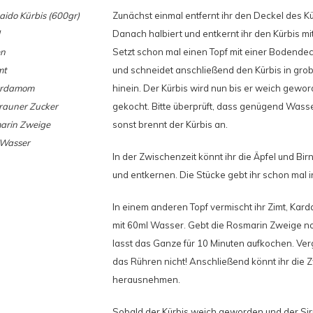
aido Kürbis (600gr)
Zunächst einmal entfernt ihr den Deckel des Kü
Danach halbiert und entkernt ihr den Kürbis mit
en
Setzt schon mal einen Topf mit einer Bodende
mt
und schneidet anschließend den Kürbis in gro
ardamom
hinein. Der Kürbis wird nun bis er weich geword
rauner Zucker
gekocht. Bitte überprüft, dass genügend Wasser
arin Zweige
sonst brennt der Kürbis an.
Wasser
In der Zwischenzeit könnt ihr die Äpfel und Bi
und entkernen. Die Stücke gebt ihr schon mal i
In einem anderen Topf vermischt ihr Zimt, Kar
mit 60ml Wasser. Gebt die Rosmarin Zweige no
lasst das Ganze für 10 Minuten aufkochen. Ver
das Rühren nicht! Anschließend könnt ihr die 
herausnehmen.
Sobald der Kürbis weich geworden und der Sirup