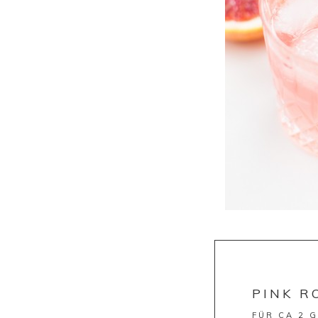
PINK R
FÜR CA 2 