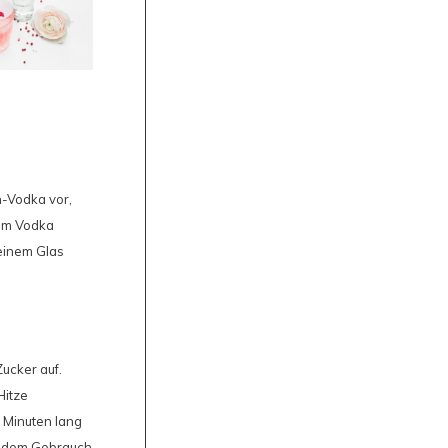
n-Vodka vor,
dem Vodka
 einem Glas
Zucker auf.
Hitze
 Minuten lang
r dem Gebrauch