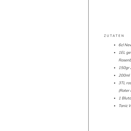
ZUTATEN
6cl Ne
1EL ge
Rosenb
150gr 
200ml 
3TL ro
(Roter 
1 Blut
Tonic 