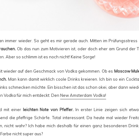
an immer wieder. So geht es mir gerade auch. Mitten im Prüfungsstres
rauchen.
Ob das nun zum Motivieren ist, oder doch eher am Grund der Ti
en. Aber so schlimm ist es noch nicht! Keine Sorge!
 Zeit wieder auf den Geschmack von Vodka gekommen. Ob es
Moscow Mul
nch.
Man kann damit wirklich coole Drinks kreieren. Ich bin so ein Cocktai
inks schmecken möchte. Ein bisschen ist das schon okei, aber dann wiede
en Vodka für mich entdeckt: Den
New Amsterdam Vodka!
 mit einer
leichten Note von Pfeffer.
In erster Linie zeigen sich etwa
ßend die pfeffrige Schärfe. Total interessant. Da heute mal wieder Freit
n, nicht wahr? Ich habe mich deshalb für einen ganz besonderen Drin
 Farbe nicht super aus?