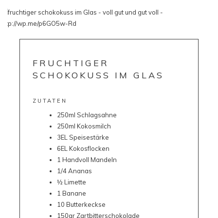
FRUCHTIGER
SCHOKOKUSS IM GLAS
ZUTATEN
250ml Schlagsahne
250ml Kokosmilch
3EL Speisestärke
6EL Kokosflocken
1 Handvoll Mandeln
1/4 Ananas
½ Limette
1 Banane
10 Butterkeckse
150gr Zartbitterschokolade