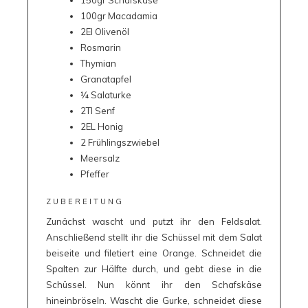
150gr Schafskäse
100gr Macadamia
2El Olivenöl
Rosmarin
Thymian
Granatapfel
¼ Salaturke
2Tl Senf
2EL Honig
2 Frühlingszwiebel
Meersalz
Pfeffer
ZUBEREITUNG
Zunächst wascht und putzt ihr den Feldsalat.
Anschließend stellt ihr die Schüssel mit dem Salat
beiseite und filetiert eine Orange. Schneidet die
Spalten zur Hälfte durch, und gebt diese in die
Schüssel. Nun könnt ihr den Schafskäse
hineinbröseln. Wascht die Gurke, schneidet diese