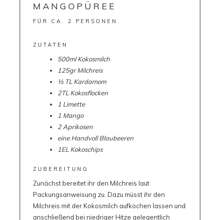
MANGOPÜREE
FÜR CA. 2 PERSONEN
ZUTATEN
500ml Kokosmilch
125gr Milchreis
½ TL Kardamom
2TL Kokosflocken
1 Limette
1 Mango
2 Aprikosen
eine Handvoll Blaubeeren
1EL Kokoschips
ZUBEREITUNG
Zunächst bereitet ihr den Milchreis laut
Packungsanweisung zu. Dazu müsst ihr den
Milchreis mit der Kokosmilch aufkochen lassen und
anschließend bei niedriger Hitze gelegentlich