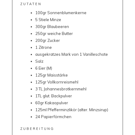
ZUTATEN
100gr Sonnenblumenkerne
5 Stiele Minze
300gr Blaubeeren
250gr weiche Butter
200gr Zucker
1 Zitrone
ausgekratzes Mark von 1 Vanilleschote
Salz
6 Eier (M)
125gr Maisstärke
125gr Vollkornreismehl
3 TL Johannesbrotkernmehl
1TL glut. Backpulver
60gr Kakaopulver
125ml Pfefferminzlikör (alter. Minzsirup)
24 Papierförmchen
ZUBEREITUNG