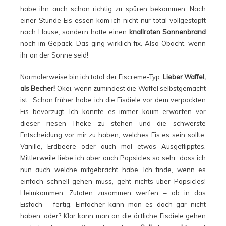
habe ihn auch schon richtig zu spüren bekommen. Nach
einer Stunde Eis essen kam ich nicht nur total vollgestopft
nach Hause, sondern hatte einen
knallroten Sonnenbrand
noch im Gepäck. Das ging wirklich fix. Also Obacht, wenn
ihr an der Sonne seid!
Normalerweise bin ich total der Eiscreme-Typ.
Lieber Waffel,
als Becher!
Okei, wenn zumindest die Waffel selbstgemacht
ist. Schon früher habe ich die Eisdiele vor dem verpackten
Eis bevorzugt. Ich konnte es immer kaum erwarten vor
dieser riesen Theke zu stehen und die schwerste
Entscheidung vor mir zu haben, welches Eis es sein sollte.
Vanille, Erdbeere oder auch mal etwas Ausgeflipptes.
Mittlerweile liebe ich aber auch Popsicles so sehr, dass ich
nun auch welche mitgebracht habe. Ich finde, wenn es
einfach schnell gehen muss, geht nichts über Popsicles!
Heimkommen, Zutaten zusammen werfen – ab in das
Eisfach – fertig. Einfacher kann man es doch gar nicht
haben, oder? Klar kann man an die örtliche Eisdiele gehen