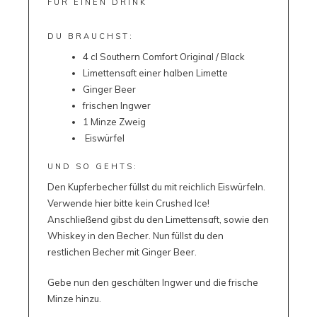
FÜR EINEN DRINK
DU BRAUCHST:
4
cl
Southern Comfort Original / Black
Limettensaft einer halben Limette
Ginger Beer
frischen Ingwer
1
Minze Zweig
Eiswürfel
UND SO GEHTS:
Den Kupferbecher füllst du mit reichlich Eiswürfeln.
Verwende hier bitte kein Crushed Ice!
Anschließend gibst du den Limettensaft, sowie den
Whiskey in den Becher. Nun füllst du den
restlichen Becher mit Ginger Beer.
Gebe nun den geschälten Ingwer und die frische
Minze hinzu.