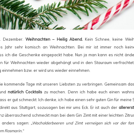
4. Dezember.
Weihnachten – Heilig Abend.
Kein Schnee, keine Weih
ses Jahr sehr komisch an Weihnachten. Bei mir ist immer noch kei
ss ich die Geschenke eingepackt habe. Nun ja man kann es nicht ände
 für Weihnachten wieder abgehängt und in den Stauraum verfrachtet.
ag einnehmen bzw. er wird uns wieder einnehmen.
 die kommende Tage mit unseren Liebsten zu verbringen. Gemeinsam das
 und
natürlich Cocktails
zu machen. Denn ich habe euch einen wahnsin
dass er gut schmeckt: Ich denke, ich habe einen sehr guten Gin für mein
rekt aus Stuttgart, sozusagen bei mir ums Eck. Er ist auch der
allerers
nz überraschend schmeckt man bei dem Gin Zimt mit einer leichten Zitru
h anders sagen:
„Wacholderbeeren und Zimt verneigen sich vor der fa
em Rosmarin.“