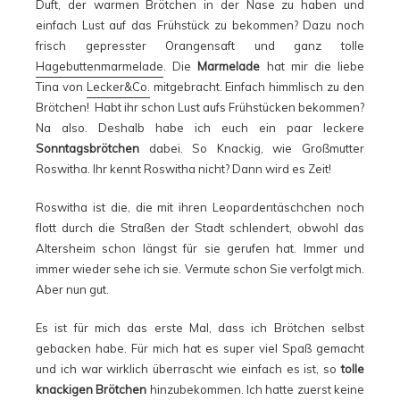
Duft, der warmen Brötchen in der Nase zu haben und
einfach Lust auf das Frühstück zu bekommen? Dazu noch
frisch gepresster Orangensaft und ganz tolle
Hagebuttenmarmelade
. Die
Marmelade
hat mir die liebe
Tina von
Lecker&Co.
mitgebracht. Einfach himmlisch zu den
Brötchen! Habt ihr schon Lust aufs Frühstücken bekommen?
Na also. Deshalb habe ich euch ein paar leckere
Sonntagsbrötchen
dabei. So Knackig, wie Großmutter
Roswitha. Ihr kennt Roswitha nicht? Dann wird es Zeit!
Roswitha ist die, die mit ihren Leopardentäschchen noch
flott durch die Straßen der Stadt schlendert, obwohl das
Altersheim schon längst für sie gerufen hat. Immer und
immer wieder sehe ich sie. Vermute schon Sie verfolgt mich.
Aber nun gut.
Es ist für mich das erste Mal, dass ich Brötchen selbst
gebacken habe. Für mich hat es super viel Spaß gemacht
und ich war wirklich überrascht wie einfach es ist, so
tolle
knackigen Brötchen
hinzubekommen. Ich hatte zuerst keine