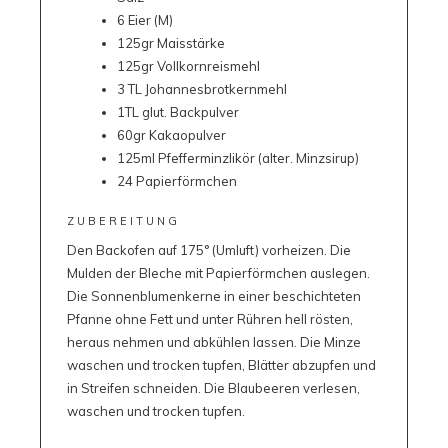
6 Eier (M)
125gr Maisstärke
125gr Vollkornreismehl
3 TL Johannesbrotkernmehl
1TL glut. Backpulver
60gr Kakaopulver
125ml Pfefferminzlikör (alter. Minzsirup)
24 Papierförmchen
ZUBEREITUNG
Den Backofen auf 175° (Umluft) vorheizen. Die
Mulden der Bleche mit Papierförmchen auslegen.
Die Sonnenblumenkerne in einer beschichteten
Pfanne ohne Fett und unter Rühren hell rösten,
heraus nehmen und abkühlen lassen. Die Minze
waschen und trocken tupfen, Blätter abzupfen und
in Streifen schneiden. Die Blaubeeren verlesen,
waschen und trocken tupfen.