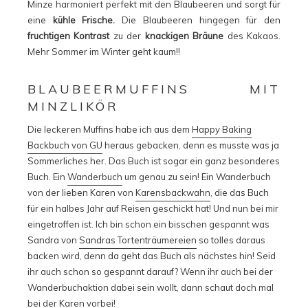
Minze harmoniert perfekt mit den Blaubeeren und sorgt für
eine
kühle Frische.
Die Blaubeeren hingegen für den
fruchtigen Kontrast
zu der
knackigen Bräune
des Kakaos.
Mehr Sommer im Winter geht kaum!!
BLAUBEERMUFFINS MIT
MINZLIKÖR
Die leckeren Muffins habe ich aus dem
Happy Baking
Backbuch von GU
heraus gebacken, denn es musste was ja
Sommerliches her. Das Buch ist sogar ein ganz besonderes
Buch. Ein
Wanderbuch
um genau zu sein! Ein Wanderbuch
von der lieben Karen von
Karensbackwahn
, die das Buch
für ein halbes Jahr auf Reisen geschickt hat! Und nun bei mir
eingetroffen ist. Ich bin schon ein bisschen gespannt was
Sandra von
Sandras Tortenträumereien
so tolles daraus
backen wird, denn da geht das Buch als nächstes hin! Seid
ihr auch schon so gespannt darauf? Wenn ihr auch bei der
Wanderbuchaktion dabei sein wollt, dann schaut doch mal
bei der
Karen
vorbei!