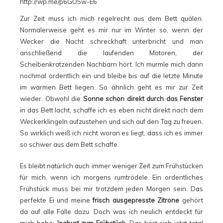
Zur Zeit muss ich mich regelrecht aus dem Bett quälen.
Normalerweise geht es mir nur im Winter so, wenn der
Wecker die Nacht schreckhaft unterbricht und man
anschließend die laufenden Motoren, der
Scheibenkratzenden Nachbarn hört. Ich murmle mich dann
nochmal ordentlich ein und bleibe bis auf die letzte Minute
im warmen Bett liegen. So ähnlich geht es mir zur Zeit
wieder. Obwohl die
Sonne schon direkt durch das Fenster
in das Bett lacht, schaffe ich es eben nicht direkt nach dem
Weckerklingeln aufzustehen und sich auf den Tag zu freuen.
So wirklich weiß ich nicht woran es liegt, dass ich es immer
so schwer aus dem Bett schaffe.
Es bleibt natürlich auch immer weniger Zeit zum Frühstücken
für mich, wenn ich morgens rumtrödele. Ein ordentliches
Frühstück muss bei mir trotzdem jeden Morgen sein. Das
perfekte Ei und meine
frisch ausgepresste Zitrone
gehört
da auf alle Fälle dazu. Doch was ich neulich entdeckt für
mich habe:
Joghurt zum Frühstück.
Das hört sich jetzt total