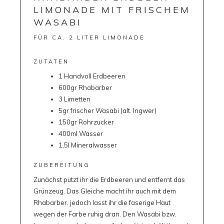
LIMONADE MIT FRISCHEM
WASABI
FÜR CA. 2 LITER LIMONADE
ZUTATEN
1 Handvoll Erdbeeren
600gr Rhabarber
3 Limetten
5gr frischer Wasabi (alt. Ingwer)
150gr Rohrzucker
400ml Wasser
1,5l Mineralwasser
ZUBEREITUNG
Zunächst putzt ihr die Erdbeeren und entfernt das
Grünzeug. Das Gleiche macht ihr auch mit dem
Rhabarber, jedoch lasst ihr die faserige Haut
wegen der Farbe ruhig dran. Den Wasabi bzw.