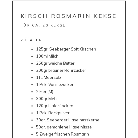
KIRSCH ROSMARIN KEKSE
FÜR CA. 20 KEKSE
ZUTATEN
125gr
Seeberger
Soft Kirschen
100ml Milch
250gr weiche Butter
200gr brauner Rohrzucker
1TL Meersalz
1 Pck. Vanillezucker
2 Eier (M)
300gr Mehl
120gr Haferflocken
1 Pck. Backpulver
30gr.
Seeberger Haselnusskerne
50gr. gemahlene Haselnüsse
5 Zweige frischen Rosmarin