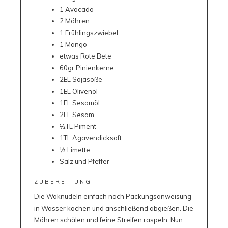
1 Avocado
2 Möhren
1 Frühlingszwiebel
1 Mango
etwas Rote Bete
60gr Pinienkerne
2EL Sojasoße
1EL Olivenöl
1EL Sesamöl
2EL Sesam
½TL Piment
1TL Agavendicksaft
½ Limette
Salz und Pfeffer
ZUBEREITUNG
Die Woknudeln einfach nach Packungsanweisung
in Wasser kochen und anschließend abgießen. Die
Möhren schälen und feine Streifen raspeln. Nun